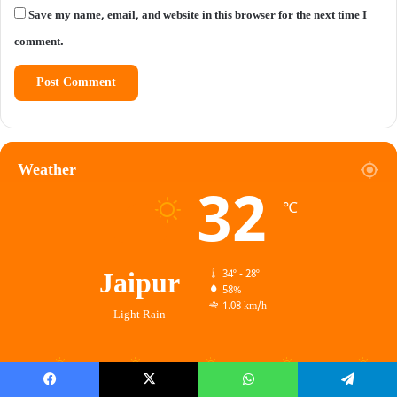
Save my name, email, and website in this browser for the next time I
comment.
Weather
32
℃
Jaipur
34º - 28º
58%
1.08 km/h
Light Rain
34
31
31
31
31
℃
℃
℃
℃
℃