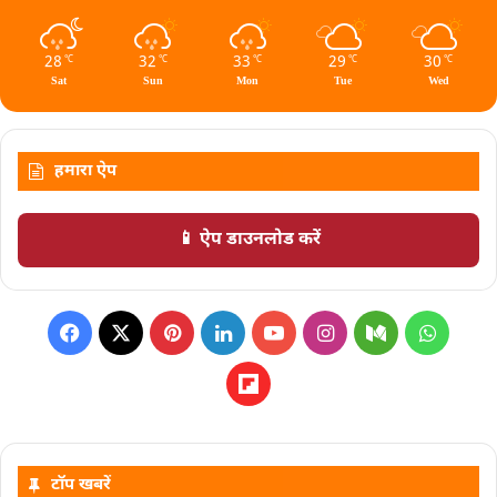
28
32
33
29
30
℃
℃
℃
℃
℃
Sat
Sun
Mon
Tue
Wed
हमारा ऐप
📱 ऐप डाउनलोड करें
टॉप खबरें