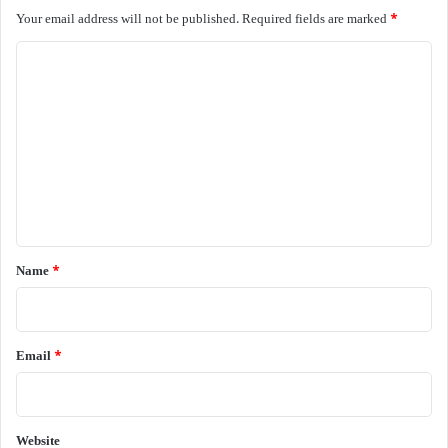
Your email address will not be published.
Required fields are marked
*
C
o
m
m
e
n
t
*
Name
*
Email
*
Website