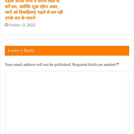
पहला करवा चौथ वे अगले साल से
करें व्रत‚ क्योंकि शुक्र रहेगा अस्त‚
जानें जो विवाहिताएं पहले से कर रहीं
उनके व्रत के मायने
October 12, 2022
Leave a Reply
Your email address will not be published.
Required fields are marked
*
C
o
m
m
e
n
t