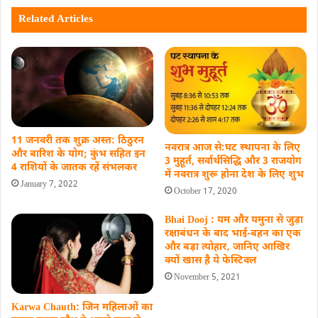
Related Articles
11 जनवरी तक शुक्र अस्त: ठिठुरन
नवरात्र आज से:घट स्थापना के लिए
और बारिश के योग; कुंभ सहित इन
3 मुहूर्त, सर्वार्थसिद्धि और 3 राजयोग
4 राशियों के जातक रहें संभलकर
में नवरात्र शुरू होना देश के लिए शुभ
January 7, 2022
October 17, 2020
Bhai Dooj : यम और यमुना से जुड़ा
रक्षाबंधन के बाद भाई-बहन का एक
और बड़ा त्योहार‚ जानिए आखिर
क्यों खास है ये फेस्टिवल
November 5, 2021
Karwa Chauth: जिन महिलाओं का