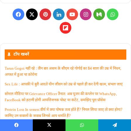
टॉप खबरें
Tarun Gogoi नहीं रहे : तीन बार असम के सीएम रहे गोगोई का 84 साल की उम्र में निधन,
अगस्त में हुआ था कोरोना
Sex Life : आपकी ये बुरी आदतें याैन जीवन को उम्र से पहले ही कर देंगी खत्म, संभल जाएं
सोशल मीडिया पर Grievance Officer तैनात: अब यूजर की कंप्लेन पर WhatsApp‚
FaceBook को हटानी होगी आपत्तिजनक पोस्ट या कंटेंट‚ समझिए पूरा प्रॉसेस
Protein Loss In semen:वीर्य में क्या पोषक तत्व होते हैं? निगल लिया जाए तो क्या होगा?
जानिए उन सवालों के जवाब जिनसे आप शर्माते हैं?
BJP के नए अध्यक्ष के लिए बैठकें तेज, कौन होगा पार्टी का नया चेहरा? RSS ने रखी खास