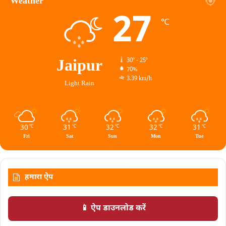
Weather
27
℃
Jaipur
30º - 25º
70%
3.39 km/h
Light Rain
30
31
32
32
31
℃
℃
℃
℃
℃
Fri
Sat
Sun
Mon
Tue
हमारा ऐप
📱 ऐप डाउनलोड करें