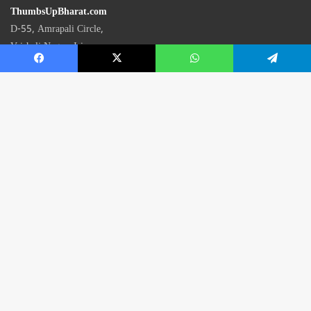
ThumbsUpBharat.com
D-55, Amrapali Circle,
Vaishali Nagar, Jaipur
Rajasthan - 302021
📧
contact@thumbsupbharat.com
Monday – Saturday | 10:00 AM – 6:00 PM
© 2026 Thumbsup Bharat News