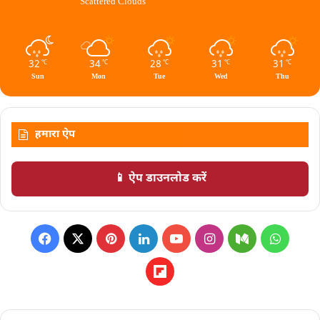
Scattered Clouds
32
34
28
31
31
℃
℃
℃
℃
℃
Sun
Mon
Tue
Wed
Thu
हमारा ऐप
📱 ऐप डाउनलोड करें