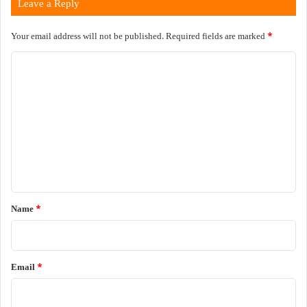
Leave a Reply
Your email address will not be published.
Required fields are marked
*
C
o
m
m
e
n
t
*
Name
*
Email
*