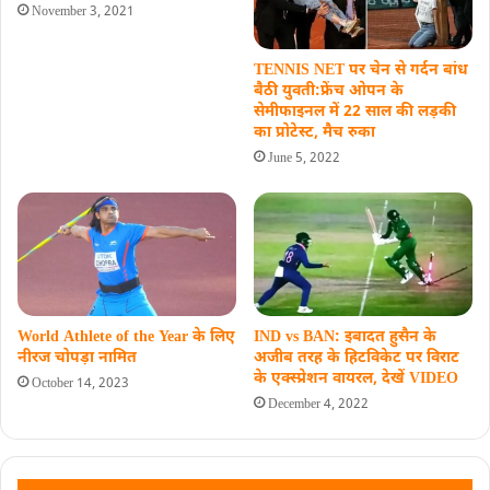
November 3, 2021
TENNIS NET पर चेन से गर्दन बांध
बैठी युवती:फ्रेंच ओपन के
सेमीफाइनल में 22 साल की लड़की
का प्रोटेस्ट, मैच रुका
June 5, 2022
World Athlete of the Year के लिए
IND vs BAN: इबादत हुसैन के
नीरज चोपड़ा नामित
अजीब तरह के हिटविकेट पर विराट
के एक्स्प्रेशन वायरल, देखें VIDEO
October 14, 2023
December 4, 2022