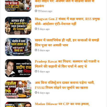
कैदी लाइन पर: अजमेर जेल में वीडियो कॉल से
हड़कंप
19 hours ago
Bhagwat Gen Z संवाद में बड़ा बयान, RSS प्रमुख
बोले- आंदोलन एंटी-नेशनल नहीं
3 days ago
सावन में जलाभिषेक ही नहीं, इन कथाओं से समझें
शिव पूजा का असली भाव
3 days ago
Pradeep Rawat का निधन: सलमान को गजनी न
मिलने की कहानी से फिर चर्चा में आए थे
5 days ago
अब बिना रजिस्ट्रेशन दावत कराना पड़ेगा भारी,
FSSAI नियम तोड़ने पर जुर्माने का खतरा
6 days ago
Madan Dilawar पर CJP का नया हमला,