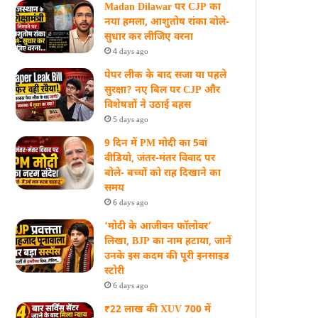
Madan Dilawar पर CJP का
नया हमला, आशुतोष रांका बोले-
सुधार कर लीजिए वरना
4 days ago
पेपर लीक के बाद सजा या पहले
सुरक्षा? नए बिल पर CJP और
विशेषज्ञों ने उठाई बहस
5 days ago
9 दिन में PM मोदी का 5वां
वीडियो, जंतर-मंतर विवाद पर
बोले- बच्चों को राह दिखाने का
समय
6 days ago
‘मोदी के आजीवन फॉलोवर’
लिखा, BJP का नाम हटाया, जानें
उनके इस कदम की पूरी इनसाइड
स्‍टोरी
6 days ago
₹22 लाख की XUV 700 में