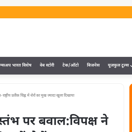
म्‍सअप भारत विशेष
वेब स्‍टोरी
टेक/ऑटो
बिजनेस
यूजफुल टूल्‍स
ष्ट्रीय प्रतीक चिह्न में शेरों का मुख ज्यादा खुला दिखाया
तंभ पर बवाल:विपक्ष ने