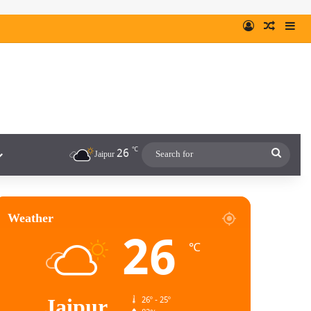
℃
26
Jaipur
Weather
26
℃
Jaipur
26º - 25º