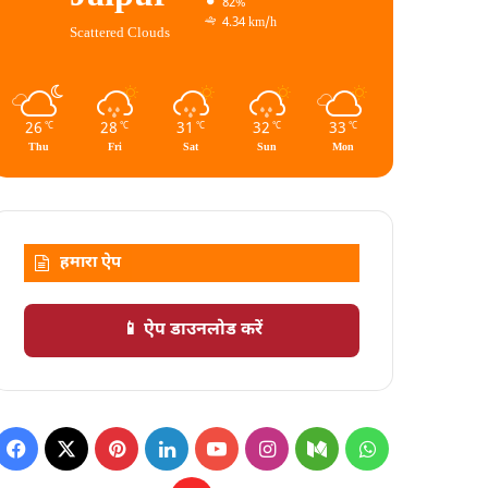
82%
4.34 km/h
Scattered Clouds
26
28
31
32
33
℃
℃
℃
℃
℃
Thu
Fri
Sat
Sun
Mon
हमारा ऐप
📱 ऐप डाउनलोड करें