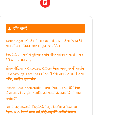
टॉप खबरें
Tarun Gogoi नहीं रहे : तीन बार असम के सीएम रहे गोगोई का 84
साल की उम्र में निधन, अगस्त में हुआ था कोरोना
Sex Life : आपकी ये बुरी आदतें याैन जीवन को उम्र से पहले ही कर
देंगी खत्म, संभल जाएं
सोशल मीडिया पर Grievance Officer तैनात: अब यूजर की कंप्लेन
पर WhatsApp‚ FaceBook को हटानी होगी आपत्तिजनक पोस्ट या
कंटेंट‚ समझिए पूरा प्रॉसेस
Protein Loss In semen:वीर्य में क्या पोषक तत्व होते हैं? निगल
लिया जाए तो क्या होगा? जानिए उन सवालों के जवाब जिनसे आप
शर्माते हैं?
BJP के नए अध्यक्ष के लिए बैठकें तेज, कौन होगा पार्टी का नया
चेहरा? RSS ने रखी खास शर्त, मोदी-शाह लेंगे आखिरी फैसला