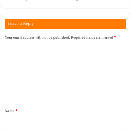
Leave a Reply
Your email address will not be published.
Required fields are marked
*
C
o
m
m
e
n
t
*
Name
*