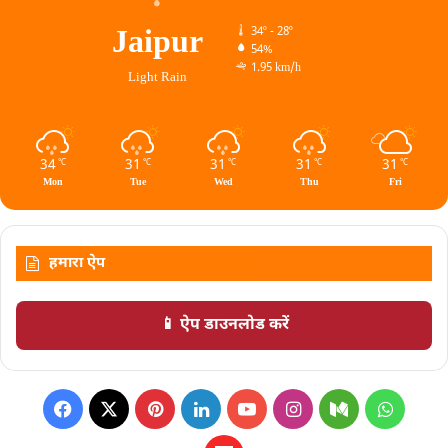
Jaipur
34º - 28º
54%
1.95 km/h
Light Rain
34
31
31
31
31
℃
℃
℃
℃
℃
Mon
Tue
Wed
Thu
Fri
हमारा ऐप
📱 ऐप डाउनलोड करें