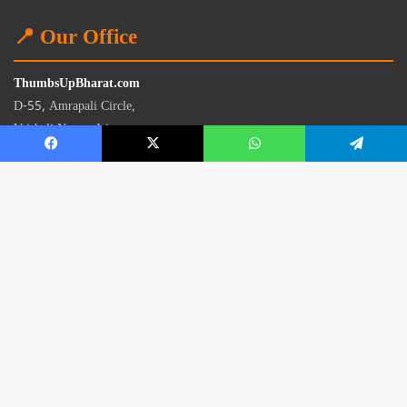
📍 Our Office
ThumbsUpBharat.com
D-55, Amrapali Circle,
Vaishali Nagar, Jaipur
Rajasthan - 302021
📧
contact@thumbsupbharat.com
Monday – Saturday | 10:00 AM – 6:00 PM
© 2026 Thumbsup Bharat News