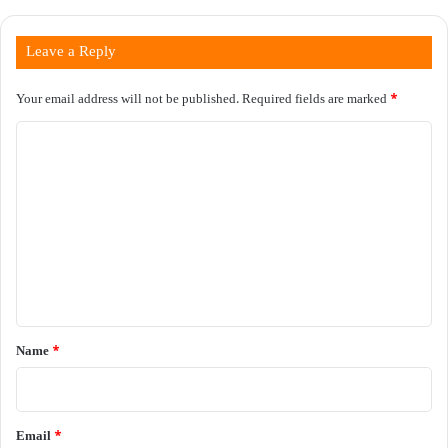
Leave a Reply
Your email address will not be published.
Required fields are marked
*
C
o
m
m
e
n
t
*
Name
*
Email
*