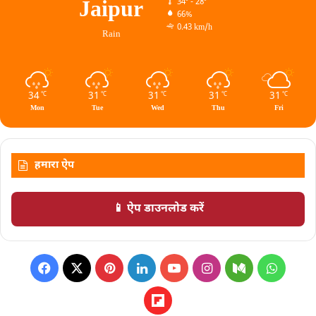
Jaipur
34º - 28º
66%
0.43 km/h
Rain
34
31
31
31
31
℃
℃
℃
℃
℃
Mon
Tue
Wed
Thu
Fri
हमारा ऐप
📱 ऐप डाउनलोड करें