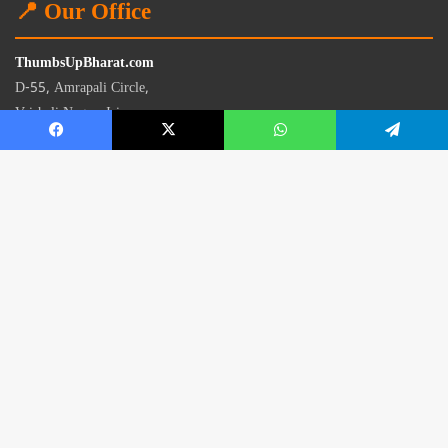
📍 Our Office
ThumbsUpBharat.com
D-55, Amrapali Circle,
Vaishali Nagar, Jaipur
Rajasthan - 302021
📧
contact@thumbsupbharat.com
Monday – Saturday | 10:00 AM – 6:00 PM
© 2026 Thumbsup Bharat News