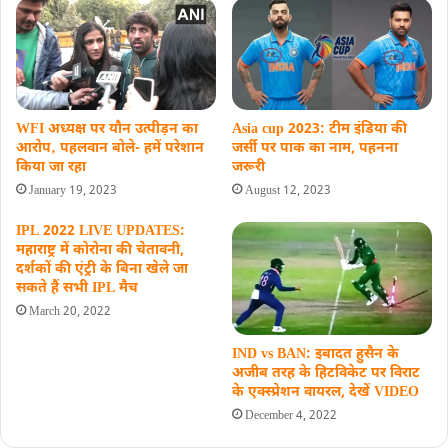
WFI अध्यक्ष पर यौन उत्पीड़न का
Asia cup 2023: टीम इंडिया की
आरोप‚ पहलवान बोले- हमें परेशान
जर्सी पर पाक का नाम, पहनना
किया जा रहा
जरूरी
January 19, 2023
August 12, 2023
IPL 2022 LIVE UPDATES:
महाराष्ट्र में कोरोना की चेतावनी,
दर्शकों की एंट्री के बिना खेले जा
सकते हैं सभी IPL मैच
March 20, 2022
IND vs BAN: इबादत हुसैन के
अजीब तरह के हिटविकेट पर विराट
के एक्स्प्रेशन वायरल, देखें VIDEO
December 4, 2022