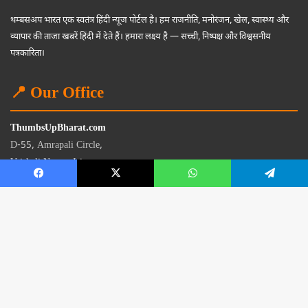
थम्बसअप भारत एक स्वतंत्र हिंदी न्यूज पोर्टल है। हम राजनीति, मनोरंजन, खेल, स्वास्थ्य और
व्यापार की ताजा खबरें हिंदी में देते हैं। हमारा लक्ष्य है — सच्ची, निष्पक्ष और विश्वसनीय
पत्रकारिता।
📍 Our Office
ThumbsUpBharat.com
D-55, Amrapali Circle,
Vaishali Nagar, Jaipur
Rajasthan - 302021
📧
contact@thumbsupbharat.com
Monday – Saturday | 10:00 AM – 6:00 PM
© 2026 Thumbsup Bharat News