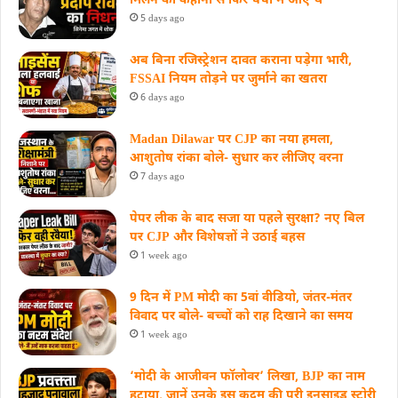
मिलने की कहानी से फिर चर्चा में आए थे
5 days ago
अब बिना रजिस्ट्रेशन दावत कराना पड़ेगा भारी,
FSSAI नियम तोड़ने पर जुर्माने का खतरा
6 days ago
Madan Dilawar पर CJP का नया हमला,
आशुतोष रांका बोले- सुधार कर लीजिए वरना
7 days ago
पेपर लीक के बाद सजा या पहले सुरक्षा? नए बिल
पर CJP और विशेषज्ञों ने उठाई बहस
1 week ago
9 दिन में PM मोदी का 5वां वीडियो, जंतर-मंतर
विवाद पर बोले- बच्चों को राह दिखाने का समय
1 week ago
‘मोदी के आजीवन फॉलोवर’ लिखा, BJP का नाम
हटाया, जानें उनके इस कदम की पूरी इनसाइड स्‍टोरी