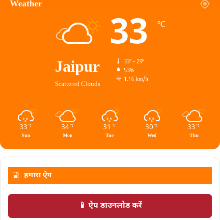
Weather
33
℃
Jaipur
33º - 29º
53%
1.16 km/h
Scattered Clouds
33
34
31
30
33
℃
℃
℃
℃
℃
Sun
Mon
Tue
Wed
Thu
हमारा ऐप
📱 ऐप डाउनलोड करें