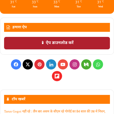
31
33
33
31
31
℃
℃
℃
℃
℃
Sat
Sun
Mon
Tue
Wed
हमारा ऐप
📱 ऐप डाउनलोड करें
टॉप खबरें
Tarun Gogoi नहीं रहे : तीन बार असम के सीएम रहे गोगोई का 84 साल की उम्र में निधन,