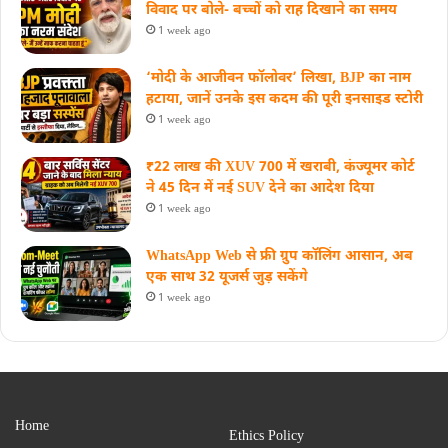
विवाद पर बोले- बच्चों को राह दिखाने का समय
1 week ago
‘मोदी के आजीवन फॉलोवर’ लिखा, BJP का नाम
हटाया, जानें उनके इस कदम की पूरी इनसाइड स्‍टोरी
1 week ago
₹22 लाख की XUV 700 में खराबी, कंज्यूमर कोर्ट
ने 45 दिन में नई SUV देने का आदेश दिया
1 week ago
WhatsApp Web से फ्री ग्रुप कॉलिंग आसान, अब
एक साथ 32 यूजर्स जुड़ सकेंगे
1 week ago
Home
Ethics Policy