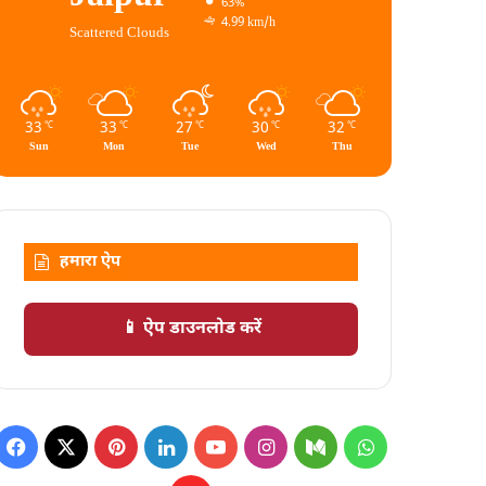
63%
4.99 km/h
Scattered Clouds
33
33
27
30
32
℃
℃
℃
℃
℃
Sun
Mon
Tue
Wed
Thu
हमारा ऐप
📱 ऐप डाउनलोड करें