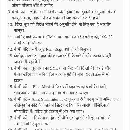
Rishi Sunak Biography in Hindi – Overview ऋषि सुनक का
जीवन परिचय शॉर्ट में जानिए
ये भी पढ़ें – छत्तीसगढ़ में निर्भया जैसी हैवानियत:दुष्कर्म कर गुप्तांग में तवे
का मूठ डाला, महिला ने बचाव की कोशिश की तो कर दी हत्या
जिंदा भ्रूण को विदेश भेजने की अनुमति लेने के लिए क्या है भारतीय
कानूनॽ
जानिए क्यों पंजाब के CM भगवंत मान कर रहे दूसरी शादी, सिर्फ 25
लोगों को ही निमंत्रण
ये भी पढ़िए – ये क्यूट Rain Bugs क्यों हो रहे विलुप्त!
हॉलीवुड स्टार टॉम क्रूज की लाइफ स्टोरी के बारे में और ज्यादा व पूरी
जानकारी यहां देखें
ये भी पढे़ं – मूसेवाला का SYL गाना बैन: बंदी सिखों की रिहाई और
पंजाब-हरियाणा के विवादित नहर के मुद्दे की बात, YouTube से भी
हटाया
ये भी पढ़ें – Elon Musk ने फिर क्यों कहा ज्यादा बच्चे पैदा करो,
भविष्यवाणी की – जापान दुनिया से गायब हो जाएगा
ये भी पढे़ं – Amit Shah Interview: गुजरात दंगों पर गृहमंत्री अमित शाह
बोले-सुप्रीम कोर्ट के फैसले ने सिद्ध कर दिया कि आरोप पॉलिटिकली
मोटिवेटिड थे, पढ़िए पूरे इंटरव्यू में और क्या कहा?
ये भी पढ़ें – सिर्फ नाक-मुंह नहीं पीछे गूदा द्वार से भी इंसान सांस ले
सकेंगे, जानिए पूरा मामला