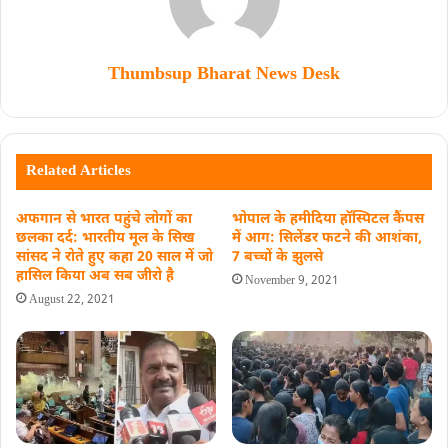
Thumbsup Bharat News Desk
Related Articles
अफगान से भारत पहुंचे लोगों का
भोपाल के हमीदिया हॉस्पिटल कैंपस
छलका दर्द: भारतीय मूल के सिख
में आग: सिलेंडर फटने की आशंका,
सांसद ने रोते हुए कहा 20 साल में जो
7 बच्चों के झुलसे
हासिल किया अब सब जीरो है
November 9, 2021
August 22, 2021