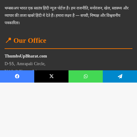
थम्बसअप भारत एक स्वतंत्र हिंदी न्यूज पोर्टल है। हम राजनीति, मनोरंजन, खेल, स्वास्थ्य और
व्यापार की ताजा खबरें हिंदी में देते हैं। हमारा लक्ष्य है — सच्ची, निष्पक्ष और विश्वसनीय
पत्रकारिता।
📍 Our Office
ThumbsUpBharat.com
D-55, Amrapali Circle,
Vaishali Nagar, Jaipur
Rajasthan - 302021
📧
contact@thumbsupbharat.com
Monday – Saturday | 10:00 AM – 6:00 PM
© 2026 Thumbsup Bharat News