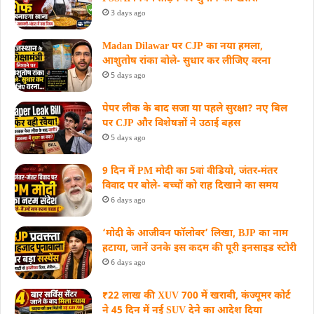
3 days ago
Madan Dilawar पर CJP का नया हमला,
आशुतोष रांका बोले- सुधार कर लीजिए वरना
5 days ago
पेपर लीक के बाद सजा या पहले सुरक्षा? नए बिल
पर CJP और विशेषज्ञों ने उठाई बहस
5 days ago
9 दिन में PM मोदी का 5वां वीडियो, जंतर-मंतर
विवाद पर बोले- बच्चों को राह दिखाने का समय
6 days ago
‘मोदी के आजीवन फॉलोवर’ लिखा, BJP का नाम
हटाया, जानें उनके इस कदम की पूरी इनसाइड स्‍टोरी
6 days ago
₹22 लाख की XUV 700 में खराबी, कंज्यूमर कोर्ट
ने 45 दिन में नई SUV देने का आदेश दिया