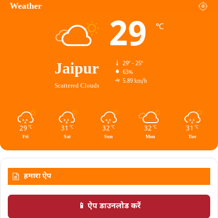
Weather
29
℃
Jaipur
29º - 25º
63%
5.89 km/h
Scattered Clouds
29
31
32
32
31
℃
℃
℃
℃
℃
Fri
Sat
Sun
Mon
Tue
हमारा ऐप
📱 ऐप डाउनलोड करें