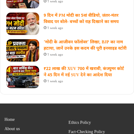
1 week ago
9 दिन में PM मोदी का 5वां वीडियो, जंतर-मंतर
विवाद पर बोले- बच्चों को राह दिखाने का समय
1 week ago
‘मोदी के आजीवन फॉलोवर’ लिखा, BJP का नाम
हटाया, जानें उनके इस कदम की पूरी इनसाइड स्‍टोरी
1 week ago
₹22 लाख की XUV 700 में खराबी, कंज्यूमर कोर्ट
ने 45 दिन में नई SUV देने का आदेश दिया
1 week ago
Home
Ethics Policy
About us
Fact-Checking Policy