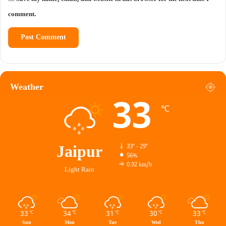
comment.
Weather
33
℃
Jaipur
33º - 29º
56%
0.92 km/h
Light Rain
33
34
31
30
33
℃
℃
℃
℃
℃
Sun
Mon
Tue
Wed
Thu