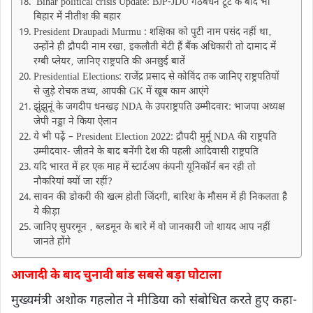
Bihar political crisis Update: BJP-JDU गठबंधन टूट के बाद भी
बिहार में नीतीश की बहार
President Draupadi Murmu : शक्षिका को पुटी नाम पसंद नहीं था‚
उन्होंने ही द्रौपदी नाम रखा‚ इकलौती बेटी हैं बैंक अधिकारी तो दामाद में
रग्बी प्लेयर‚ जानिए राष्ट्रपति की अनछुई बातें
Presidential Elections: राजेंद्र प्रसाद से कोविंद तक जानिए राष्ट्रपतियों
से जुड़े रोचक तथ्य, आपकी GK में खूब काम आएंगे
झुंझुनूं के जगदीप धनखड़ NDA के उपराष्ट्रपति उम्मीदवार: भाजपा अध्यक्ष
जेपी नड्डा ने किया ऐलान
ये भी पढ़ें – President Election 2022: द्रौपदी मुर्मू NDA की राष्ट्रपति
उम्मीदवार- जीतने के बाद बनेंगी देश की पहली आदिवासी राष्ट्रपति
यदि भारत में हर एक माह में स्टार्टअप कंपनी यूनिकॉर्न बन रही तो
नौकरियां क्यों जा रहीं?
सावन की डोकरी की खत्म होती जिंदगी, बारिश के मौसम में ही निकलता है
ये कीड़ा
जानिए सुपरमून ‚ ब्लडमून के बारे में वो जानकारी जो शायद आप नहीं
जानते होंगे
आजादी के बाद चुनावी बांड सबसे बड़ा घोटाला
मुख्यमंत्री अशोक गहलोत ने मीडिया को संबोधित करते हुए कहा-