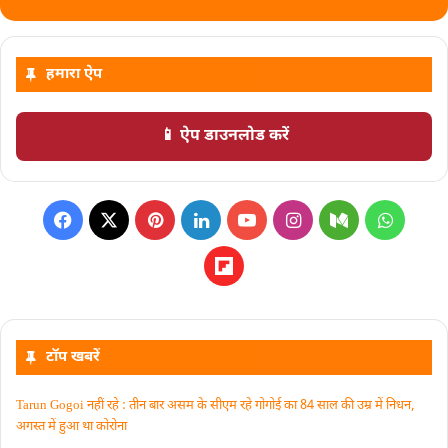
हमारा ऐप
📱 ऐप डाउनलोड करें
टॉप खबरें
Tarun Gogoi नहीं रहे : तीन बार असम के सीएम रहे गोगोई का 84 साल की उम्र में निधन,
अगस्त में हुआ था कोरोना