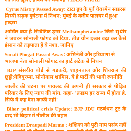
आ गिरा झूला, हादसे का भयावह VIDEO VIRAL
Cyrus Mistry Passed Away: टाटा ग्रुप के पूर्व चेयरमैन साइरस
मिस्त्री सड़क दुर्घटना में निधन: मुंबई के करीब पालघर में हुआ
हादसा
आखिर क्या है सिंथेटिक ड्रग्स Methamphetamine जिसे सुधीर
ने जबरन सोनाली फोगट को दिया‚ तीव्र यौन इच्छा बढ़ा कर कैसे
इंसान को तड़पाता है ये नशा‚ जानिए
Sonali Phogat Passed Away: अभिनेत्री और हरियाणा से
भाजपा नेता सोनाली फोगाट का हार्ट अटैक से निधन
BJP संसदीय बोर्ड से गडकरी‚ शाहनवाज और शिवराज की
छुट्टीःयेदियुरप्पा, सोनोवाल शामिल‚ ये है पार्टी की भावी रणनीति
जालौर की घटना पर पायलट की अपनी ही सरकार से पीड़ित
परिवार के लिए न्याय की मांग‚ कहा- ‘क्राइम हर राज्य में होता है,
सिर्फ ये कह देना काफी नहीं’
Bihar political crisis Update: BJP-JDU गठबंधन टूट के
बाद भी बिहार में नीतीश की बहार
President Draupadi Murmu : शक्षिका को पुटी नाम पसंद नहीं