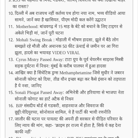
RSS की सहमति से निपटे गडकरी‚ जानिए शिवराज को क्यों दिखाया बाहर
का रास्ता?
दिल्ली में अब राजपथ नहीं कर्तव्य पथ होगा नया नाम‚ भव्य वीडियो आया
सामने‚ जानें क्या है खासियत‚ पीएम मोदी कल करेंगे उद्घाटन
Motherhood: बांधवगढ़ में 15 माह के बेटे को बचाने के लिए टाइगर से
अकेले भिड़ी मां‚ जानें पूरी घटना
Mohali Swing Break : मोहाली में भीषण हादसा‚ झूले में बैठे लोग
समझते रहे मौजी और अचानक 50 फीट ऊंचाई से जमीन पर आ गिरा
झूला, हादसे का भयावह VIDEO VIRAL
Cyrus Mistry Passed Away: टाटा ग्रुप के पूर्व चेयरमैन साइरस मिस्त्री
सड़क दुर्घटना में निधन: मुंबई के करीब पालघर में हुआ हादसा
आखिर क्या है सिंथेटिक ड्रग्स Methamphetamine जिसे सुधीर ने जबरन
सोनाली फोगट को दिया‚ तीव्र यौन इच्छा बढ़ा कर कैसे इंसान को तड़पाता
है ये नशा‚ जानिए
Sonali Phogat Passed Away: अभिनेत्री और हरियाणा से भाजपा नेता
सोनाली फोगाट का हार्ट अटैक से निधन
BJP संसदीय बोर्ड से गडकरी‚ शाहनवाज और शिवराज की
छुट्टीःयेदियुरप्पा, सोनोवाल शामिल‚ ये है पार्टी की भावी रणनीति
जालौर की घटना पर पायलट की अपनी ही सरकार से पीड़ित परिवार के
लिए न्याय की मांग‚ कहा- ‘क्राइम हर राज्य में होता है, सिर्फ ये कह देना
काफी नहीं’