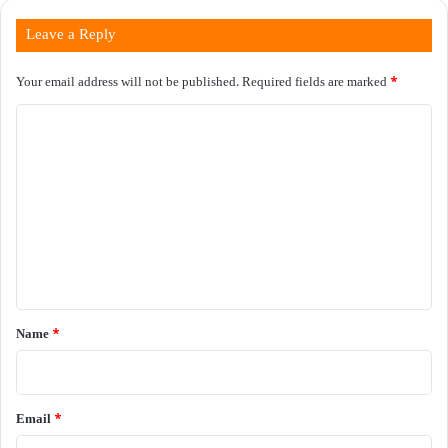
Leave a Reply
Your email address will not be published.
Required fields are marked
*
C
o
m
m
e
n
t
*
Name
*
Email
*