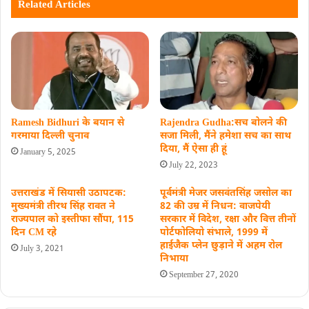
Related Articles
Ramesh Bidhuri के बयान से
Rajendra Gudha:सच बोलने की
गरमाया दिल्ली चुनाव
सजा मिली, मैंने हमेशा सच का साथ
दिया, मैं ऐसा ही हूं
January 5, 2025
July 22, 2023
उत्तराखंड में सियासी उठापटक:
पूर्वमंत्री मेजर जसवंतसिंह जसोल का
मुख्यमंत्री तीरथ सिंह रावत ने
82 की उम्र में निधन: वाजपेयी
राज्यपाल को इस्तीफा सौंपा, 115
सरकार में विदेश, रक्षा और वित्त तीनों
दिन CM रहे
पोर्टफोलियो संभाले, 1999 में
हाईजैक प्लेन छुड़ाने में अहम रोल
July 3, 2021
निभाया
September 27, 2020