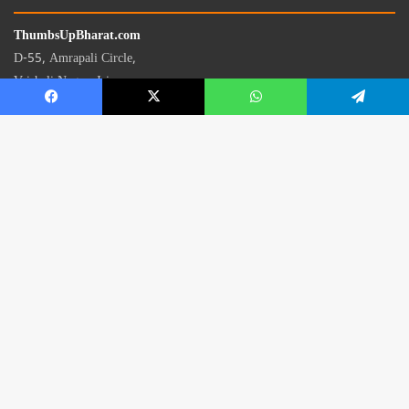
ThumbsUpBharat.com
D-55, Amrapali Circle,
Vaishali Nagar, Jaipur
Rajasthan - 302021
📧
contact@thumbsupbharat.com
Monday – Saturday | 10:00 AM – 6:00 PM
© 2026 Thumbsup Bharat News