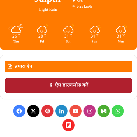
81%
5.25 km/h
Light Rain
26
28
31
31
31
℃
℃
℃
℃
℃
Thu
Fri
Sat
Sun
Mon
हमारा ऐप
📱 ऐप डाउनलोड करें