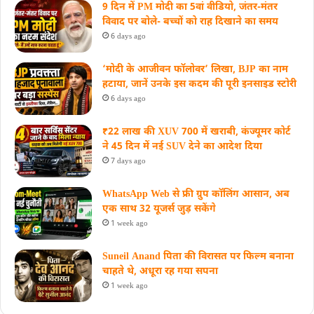
9 दिन में PM मोदी का 5वां वीडियो, जंतर-मंतर
विवाद पर बोले- बच्चों को राह दिखाने का समय
6 days ago
‘मोदी के आजीवन फॉलोवर’ लिखा, BJP का नाम
हटाया, जानें उनके इस कदम की पूरी इनसाइड स्‍टोरी
6 days ago
₹22 लाख की XUV 700 में खराबी, कंज्यूमर कोर्ट
ने 45 दिन में नई SUV देने का आदेश दिया
7 days ago
WhatsApp Web से फ्री ग्रुप कॉलिंग आसान, अब
एक साथ 32 यूजर्स जुड़ सकेंगे
1 week ago
Suneil Anand पिता की विरासत पर फिल्म बनाना
चाहते थे, अधूरा रह गया सपना
1 week ago