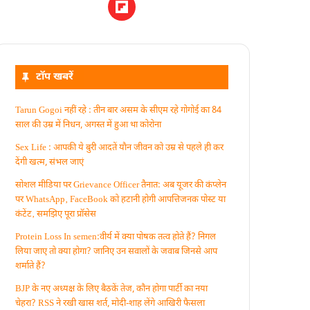
टॉप खबरें
Tarun Gogoi नहीं रहे : तीन बार असम के सीएम रहे गोगोई का 84
साल की उम्र में निधन, अगस्त में हुआ था कोरोना
Sex Life : आपकी ये बुरी आदतें याैन जीवन को उम्र से पहले ही कर
देंगी खत्म, संभल जाएं
सोशल मीडिया पर Grievance Officer तैनात: अब यूजर की कंप्लेन
पर WhatsApp‚ FaceBook को हटानी होगी आपत्तिजनक पोस्ट या
कंटेंट‚ समझिए पूरा प्रॉसेस
Protein Loss In semen:वीर्य में क्या पोषक तत्व होते हैं? निगल
लिया जाए तो क्या होगा? जानिए उन सवालों के जवाब जिनसे आप
शर्माते हैं?
BJP के नए अध्यक्ष के लिए बैठकें तेज, कौन होगा पार्टी का नया
चेहरा? RSS ने रखी खास शर्त, मोदी-शाह लेंगे आखिरी फैसला