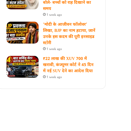
बोले- बच्चों को राह दिखाने का
समय
1 week ago
‘मोदी के आजीवन फॉलोवर’
लिखा, BJP का नाम हटाया, जानें
उनके इस कदम की पूरी इनसाइड
स्‍टोरी
1 week ago
₹22 लाख की XUV 700 में
खराबी, कंज्यूमर कोर्ट ने 45 दिन
में नई SUV देने का आदेश दिया
1 week ago