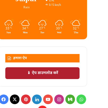
57%
0.15 km/h
Rain
33
34
27
30
32
℃
℃
℃
℃
℃
Sun
Mon
Tue
Wed
Thu
हमारा ऐप
📱 ऐप डाउनलोड करें