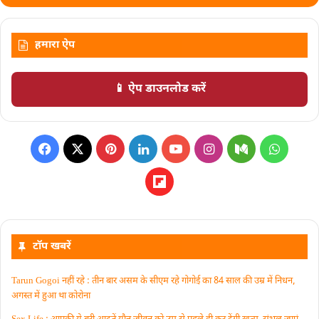
हमारा ऐप
📱 ऐप डाउनलोड करें
टॉप खबरें
Tarun Gogoi नहीं रहे : तीन बार असम के सीएम रहे गोगोई का 84 साल की उम्र में निधन,
अगस्त में हुआ था कोरोना