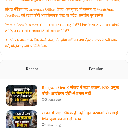
Sex Life : आपकी ये बुरी आदतें याैन जीवन को उम्र से पहले ही कर देंगी खत्म, संभल जाएं
सोशल मीडिया पर Grievance Officer तैनात: अब यूजर की कंप्लेन पर WhatsApp‚
FaceBook को हटानी होगी आपत्तिजनक पोस्ट या कंटेंट‚ समझिए पूरा प्रॉसेस
Protein Loss In semen:वीर्य में क्या पोषक तत्व होते हैं? निगल लिया जाए तो क्या होगा?
जानिए उन सवालों के जवाब जिनसे आप शर्माते हैं?
BJP के नए अध्यक्ष के लिए बैठकें तेज, कौन होगा पार्टी का नया चेहरा? RSS ने रखी खास
शर्त, मोदी-शाह लेंगे आखिरी फैसला
Recent
Popular
Bhagwat Gen Z संवाद में बड़ा बयान, RSS प्रमुख
बोले- आंदोलन एंटी-नेशनल नहीं
3 hours ago
सावन में जलाभिषेक ही नहीं, इन कथाओं से समझें
शिव पूजा का असली भाव
18 hours ago