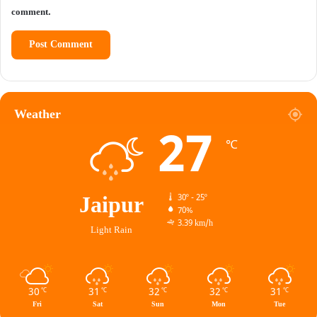
comment.
Weather
27
℃
Jaipur
30º - 25º
70%
3.39 km/h
Light Rain
30
31
32
32
31
℃
℃
℃
℃
℃
Fri
Sat
Sun
Mon
Tue