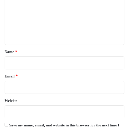
m
m
e
n
t
*
Name
*
Email
*
Website
Save my name, email, and website in this browser for the next time I