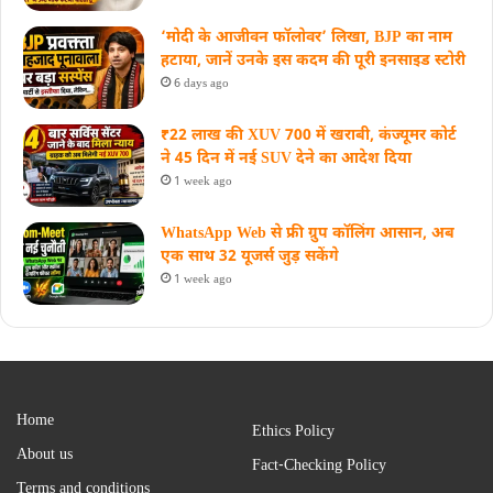
‘मोदी के आजीवन फॉलोवर’ लिखा, BJP का नाम
हटाया, जानें उनके इस कदम की पूरी इनसाइड स्‍टोरी
6 days ago
₹22 लाख की XUV 700 में खराबी, कंज्यूमर कोर्ट
ने 45 दिन में नई SUV देने का आदेश दिया
1 week ago
WhatsApp Web से फ्री ग्रुप कॉलिंग आसान, अब
एक साथ 32 यूजर्स जुड़ सकेंगे
1 week ago
Home
Ethics Policy
About us
Fact-Checking Policy
Terms and conditions