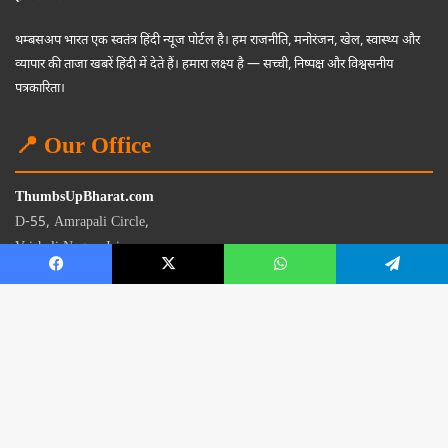
थम्बसअप भारत एक स्वतंत्र हिंदी न्यूज पोर्टल है। हम राजनीति, मनोरंजन, खेल, स्वास्थ्य और
व्यापार की ताजा खबरें हिंदी में देते हैं। हमारा लक्ष्य है — सच्ची, निष्पक्ष और विश्वसनीय
पत्रकारिता।
📍 Our Office
ThumbsUpBharat.com
D-55, Amrapali Circle,
Vaishali Nagar, Jaipur
Rajasthan - 302021
📧
contact@thumbsupbharat.com
Monday – Saturday | 10:00 AM – 6:00 PM
© 2026 Thumbsup Bharat News