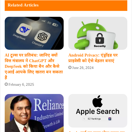
Related Articles
AI टूल्स पर प्रतिबंध: जानिए क्यों
Android Privacy: एंड्रॉइड पर
वित्त मंत्रालय ने ChatGPT और
प्राइवेसी को ऐसे बेहतर बनाएं
DeepSeek को किया बैन और कैसे
June 26, 2024
एआई आपके लिए खतरा बन सकता
है
February 6, 2025