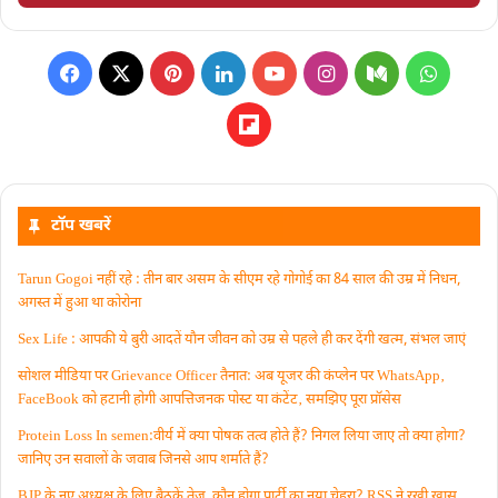
टॉप खबरें
Tarun Gogoi नहीं रहे : तीन बार असम के सीएम रहे गोगोई का 84 साल की उम्र में निधन,
अगस्त में हुआ था कोरोना
Sex Life : आपकी ये बुरी आदतें याैन जीवन को उम्र से पहले ही कर देंगी खत्म, संभल जाएं
सोशल मीडिया पर Grievance Officer तैनात: अब यूजर की कंप्लेन पर WhatsApp‚
FaceBook को हटानी होगी आपत्तिजनक पोस्ट या कंटेंट‚ समझिए पूरा प्रॉसेस
Protein Loss In semen:वीर्य में क्या पोषक तत्व होते हैं? निगल लिया जाए तो क्या होगा?
जानिए उन सवालों के जवाब जिनसे आप शर्माते हैं?
BJP के नए अध्यक्ष के लिए बैठकें तेज, कौन होगा पार्टी का नया चेहरा? RSS ने रखी खास