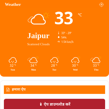
Weather
33
℃
Jaipur
33º - 29º
54%
1.54 km/h
Scattered Clouds
32
34
28
30
33
℃
℃
℃
℃
℃
Sun
Mon
Tue
Wed
Thu
हमारा ऐप
📱 ऐप डाउनलोड करें