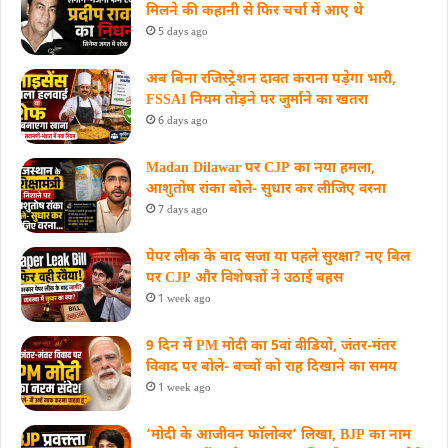
मिलने की कहानी से फिर चर्चा में आए थे
5 days ago
अब बिना रजिस्ट्रेशन दावत कराना पड़ेगा भारी,
FSSAI नियम तोड़ने पर जुर्माने का खतरा
6 days ago
Madan Dilawar पर CJP का नया हमला,
आशुतोष रांका बोले- सुधार कर लीजिए वरना
7 days ago
पेपर लीक के बाद सजा या पहले सुरक्षा? नए बिल
पर CJP और विशेषज्ञों ने उठाई बहस
1 week ago
9 दिन में PM मोदी का 5वां वीडियो, जंतर-मंतर
विवाद पर बोले- बच्चों को राह दिखाने का समय
1 week ago
‘मोदी के आजीवन फॉलोवर’ लिखा, BJP का नाम