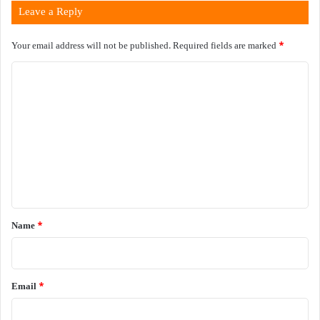
Leave a Reply
Your email address will not be published.
Required fields are marked
*
C
o
m
m
e
n
t
*
Name
*
Email
*