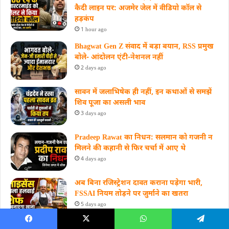
कैदी लाइन पर: अजमेर जेल में वीडियो कॉल से
हड़कंप
1 hour ago
Bhagwat Gen Z संवाद में बड़ा बयान, RSS प्रमुख
बोले- आंदोलन एंटी-नेशनल नहीं
2 days ago
सावन में जलाभिषेक ही नहीं, इन कथाओं से समझें
शिव पूजा का असली भाव
3 days ago
Pradeep Rawat का निधन: सलमान को गजनी न
मिलने की कहानी से फिर चर्चा में आए थे
4 days ago
अब बिना रजिस्ट्रेशन दावत कराना पड़ेगा भारी,
FSSAI नियम तोड़ने पर जुर्माने का खतरा
5 days ago
Madan Dilawar पर CJP का नया हमला,