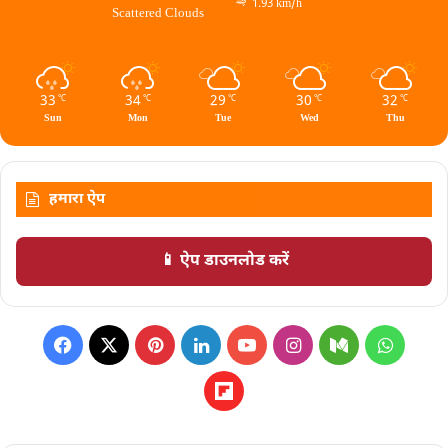
1.93 km/h
Scattered Clouds
33
34
29
30
32
℃
℃
℃
℃
℃
Sun
Mon
Tue
Wed
Thu
हमारा ऐप
📱 ऐप डाउनलोड करें