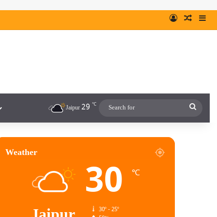
℃
29
Jaipur
Weather
30
℃
Jaipur
30º - 25º