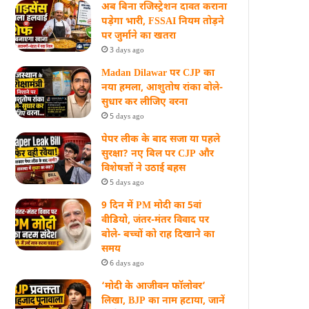
अब बिना रजिस्ट्रेशन दावत कराना
पड़ेगा भारी, FSSAI नियम तोड़ने
पर जुर्माने का खतरा
3 days ago
Madan Dilawar पर CJP का
नया हमला, आशुतोष रांका बोले-
सुधार कर लीजिए वरना
5 days ago
पेपर लीक के बाद सजा या पहले
सुरक्षा? नए बिल पर CJP और
विशेषज्ञों ने उठाई बहस
5 days ago
9 दिन में PM मोदी का 5वां
वीडियो, जंतर-मंतर विवाद पर
बोले- बच्चों को राह दिखाने का
समय
6 days ago
‘मोदी के आजीवन फॉलोवर’
लिखा, BJP का नाम हटाया, जानें