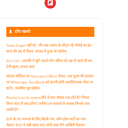
टॉप खबरें
Tarun Gogoi नहीं रहे : तीन बार असम के सीएम रहे गोगोई का 84
साल की उम्र में निधन, अगस्त में हुआ था कोरोना
Sex Life : आपकी ये बुरी आदतें याैन जीवन को उम्र से पहले ही कर
देंगी खत्म, संभल जाएं
सोशल मीडिया पर Grievance Officer तैनात: अब यूजर की कंप्लेन
पर WhatsApp‚ FaceBook को हटानी होगी आपत्तिजनक पोस्ट या
कंटेंट‚ समझिए पूरा प्रॉसेस
Protein Loss In semen:वीर्य में क्या पोषक तत्व होते हैं? निगल
लिया जाए तो क्या होगा? जानिए उन सवालों के जवाब जिनसे आप
शर्माते हैं?
BJP के नए अध्यक्ष के लिए बैठकें तेज, कौन होगा पार्टी का नया
चेहरा? RSS ने रखी खास शर्त, मोदी-शाह लेंगे आखिरी फैसला