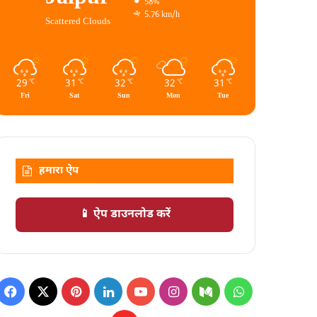
58%
5.76 km/h
Scattered Clouds
29
31
32
32
31
℃
℃
℃
℃
℃
Fri
Sat
Sun
Mon
Tue
हमारा ऐप
📱 ऐप डाउनलोड करें