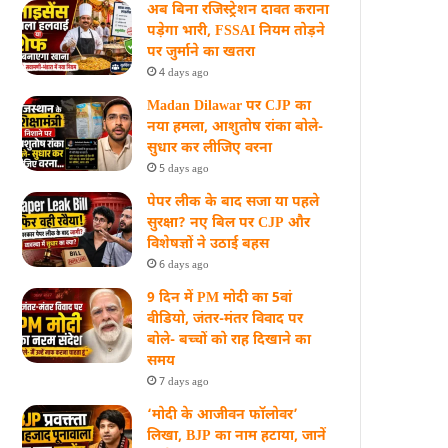
अब बिना रजिस्ट्रेशन दावत कराना
पड़ेगा भारी, FSSAI नियम तोड़ने
पर जुर्माने का खतरा
4 days ago
Madan Dilawar पर CJP का
नया हमला, आशुतोष रांका बोले-
सुधार कर लीजिए वरना
5 days ago
पेपर लीक के बाद सजा या पहले
सुरक्षा? नए बिल पर CJP और
विशेषज्ञों ने उठाई बहस
6 days ago
9 दिन में PM मोदी का 5वां
वीडियो, जंतर-मंतर विवाद पर
बोले- बच्चों को राह दिखाने का
समय
7 days ago
‘मोदी के आजीवन फॉलोवर’
लिखा, BJP का नाम हटाया, जानें