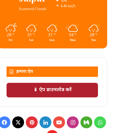
70%
4.46 km/h
Scattered Clouds
28
31
31
34
28
℃
℃
℃
℃
℃
Fri
Sat
Sun
Mon
Tue
हमारा ऐप
📱 ऐप डाउनलोड करें