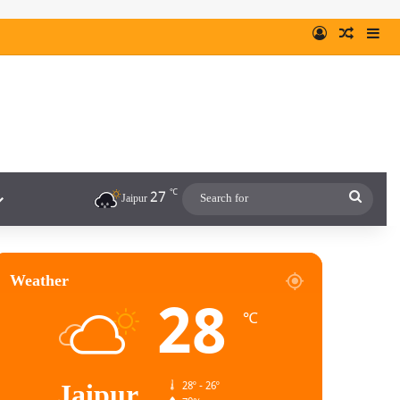
℃
27
Jaipur
Weather
28
℃
Jaipur
28º - 26º