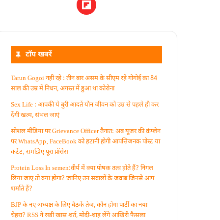
टॉप खबरें
Tarun Gogoi नहीं रहे : तीन बार असम के सीएम रहे गोगोई का 84
साल की उम्र में निधन, अगस्त में हुआ था कोरोना
Sex Life : आपकी ये बुरी आदतें याैन जीवन को उम्र से पहले ही कर
देंगी खत्म, संभल जाएं
सोशल मीडिया पर Grievance Officer तैनात: अब यूजर की कंप्लेन
पर WhatsApp‚ FaceBook को हटानी होगी आपत्तिजनक पोस्ट या
कंटेंट‚ समझिए पूरा प्रॉसेस
Protein Loss In semen:वीर्य में क्या पोषक तत्व होते हैं? निगल
लिया जाए तो क्या होगा? जानिए उन सवालों के जवाब जिनसे आप
शर्माते हैं?
BJP के नए अध्यक्ष के लिए बैठकें तेज, कौन होगा पार्टी का नया
चेहरा? RSS ने रखी खास शर्त, मोदी-शाह लेंगे आखिरी फैसला