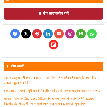
📱 ऐप डाउनलोड करें
टॉप खबरें
Tarun Gogoi नहीं रहे : तीन बार असम के सीएम रहे गोगोई का 84 साल की उम्र में निधन,
अगस्त में हुआ था कोरोना
Sex Life : आपकी ये बुरी आदतें याैन जीवन को उम्र से पहले ही कर देंगी खत्म, संभल जाएं
सोशल मीडिया पर Grievance Officer तैनात: अब यूजर की कंप्लेन पर WhatsApp‚
FaceBook को हटानी होगी आपत्तिजनक पोस्ट या कंटेंट‚ समझिए पूरा प्रॉसेस