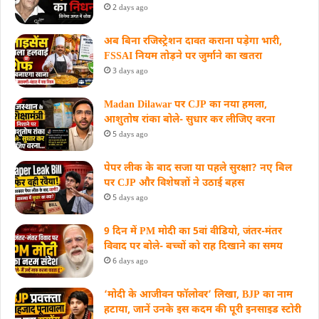
2 days ago
अब बिना रजिस्ट्रेशन दावत कराना पड़ेगा भारी,
FSSAI नियम तोड़ने पर जुर्माने का खतरा
3 days ago
Madan Dilawar पर CJP का नया हमला,
आशुतोष रांका बोले- सुधार कर लीजिए वरना
5 days ago
पेपर लीक के बाद सजा या पहले सुरक्षा? नए बिल
पर CJP और विशेषज्ञों ने उठाई बहस
5 days ago
9 दिन में PM मोदी का 5वां वीडियो, जंतर-मंतर
विवाद पर बोले- बच्चों को राह दिखाने का समय
6 days ago
‘मोदी के आजीवन फॉलोवर’ लिखा, BJP का नाम
हटाया, जानें उनके इस कदम की पूरी इनसाइड स्‍टोरी