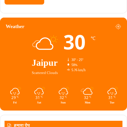
Weather
30
℃
Jaipur
30º - 25º
58%
5.76 km/h
Scattered Clouds
29
31
32
32
31
℃
℃
℃
℃
℃
Fri
Sat
Sun
Mon
Tue
हमारा ऐप