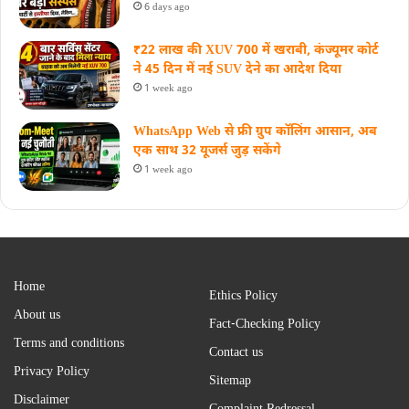
6 days ago
₹22 लाख की XUV 700 में खराबी, कंज्यूमर कोर्ट
ने 45 दिन में नई SUV देने का आदेश दिया
1 week ago
WhatsApp Web से फ्री ग्रुप कॉलिंग आसान, अब
एक साथ 32 यूजर्स जुड़ सकेंगे
1 week ago
Home
Ethics Policy
About us
Fact-Checking Policy
Terms and conditions
Contact us
Privacy Policy
Sitemap
Disclaimer