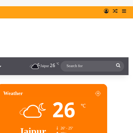
℃
26
Jaipur
Weather
26
℃
Jaipur
26º - 25º