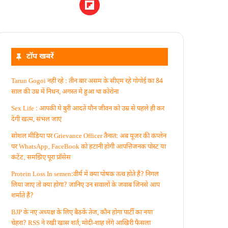
टॉप खबरें
Tarun Gogoi नहीं रहे : तीन बार असम के सीएम रहे गोगोई का 84
साल की उम्र में निधन, अगस्त में हुआ था कोरोना
Sex Life : आपकी ये बुरी आदतें याैन जीवन को उम्र से पहले ही कर
देंगी खत्म, संभल जाएं
सोशल मीडिया पर Grievance Officer तैनात: अब यूजर की कंप्लेन
पर WhatsApp‚ FaceBook को हटानी होगी आपत्तिजनक पोस्ट या
कंटेंट‚ समझिए पूरा प्रॉसेस
Protein Loss In semen:वीर्य में क्या पोषक तत्व होते हैं? निगल
लिया जाए तो क्या होगा? जानिए उन सवालों के जवाब जिनसे आप
शर्माते हैं?
BJP के नए अध्यक्ष के लिए बैठकें तेज, कौन होगा पार्टी का नया
चेहरा? RSS ने रखी खास शर्त, मोदी-शाह लेंगे आखिरी फैसला