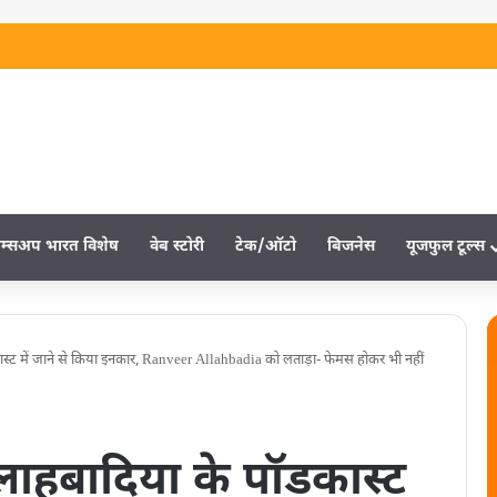
म्‍सअप भारत विशेष
वेब स्‍टोरी
टेक/ऑटो
बिजनेस
यूजफुल टूल्‍स
ास्ट में जाने से किया इनकार, Ranveer Allahbadia को लताड़ा- फेमस होकर भी नहीं
अलाहबादिया के पॉडकास्ट