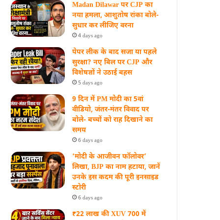
Madan Dilawar पर CJP का
नया हमला, आशुतोष रांका बोले-
सुधार कर लीजिए वरना
4 days ago
पेपर लीक के बाद सजा या पहले
सुरक्षा? नए बिल पर CJP और
विशेषज्ञों ने उठाई बहस
5 days ago
9 दिन में PM मोदी का 5वां
वीडियो, जंतर-मंतर विवाद पर
बोले- बच्चों को राह दिखाने का
समय
6 days ago
‘मोदी के आजीवन फॉलोवर’
लिखा, BJP का नाम हटाया, जानें
उनके इस कदम की पूरी इनसाइड
स्‍टोरी
6 days ago
₹22 लाख की XUV 700 में