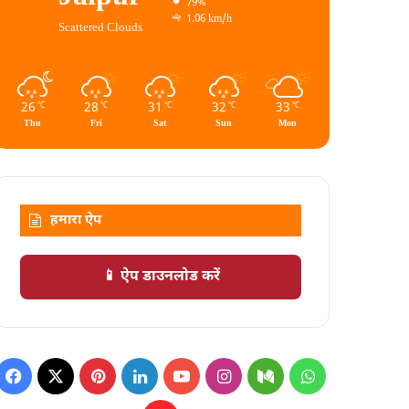
79%
1.06 km/h
Scattered Clouds
26
28
31
32
33
℃
℃
℃
℃
℃
Thu
Fri
Sat
Sun
Mon
हमारा ऐप
📱 ऐप डाउनलोड करें