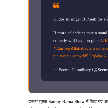
Kudos to singer B Praak for st
If more celebrities take a stand
comedy will have no place!
#B
#RanveerAllahabadia
#samayr
pic.twitter.com/dd9GtqWuoA
— Seema Choudhary (@Seem
उनका गुस्सा
Samay Raina Show
में किए गए आप