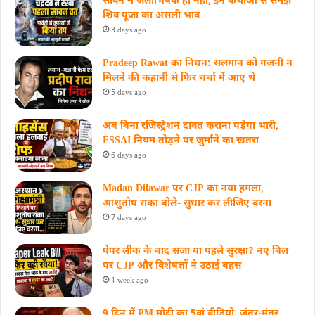
सावन में जलाभिषेक ही नहीं, इन कथाओं से समझें
शिव पूजा का असली भाव
3 days ago
Pradeep Rawat का निधन: सलमान को गजनी न
मिलने की कहानी से फिर चर्चा में आए थे
5 days ago
अब बिना रजिस्ट्रेशन दावत कराना पड़ेगा भारी,
FSSAI नियम तोड़ने पर जुर्माने का खतरा
6 days ago
Madan Dilawar पर CJP का नया हमला,
आशुतोष रांका बोले- सुधार कर लीजिए वरना
7 days ago
पेपर लीक के बाद सजा या पहले सुरक्षा? नए बिल
पर CJP और विशेषज्ञों ने उठाई बहस
1 week ago
9 दिन में PM मोदी का 5वां वीडियो, जंतर-मंतर