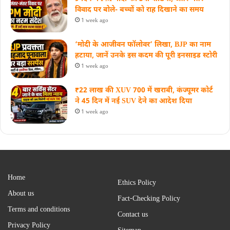
विवाद पर बोले- बच्चों को राह दिखाने का समय
1 week ago
‘मोदी के आजीवन फॉलोवर’ लिखा, BJP का नाम
हटाया, जानें उनके इस कदम की पूरी इनसाइड स्‍टोरी
1 week ago
₹22 लाख की XUV 700 में खराबी, कंज्यूमर कोर्ट
ने 45 दिन में नई SUV देने का आदेश दिया
1 week ago
Home
Ethics Policy
About us
Fact-Checking Policy
Terms and conditions
Contact us
Privacy Policy