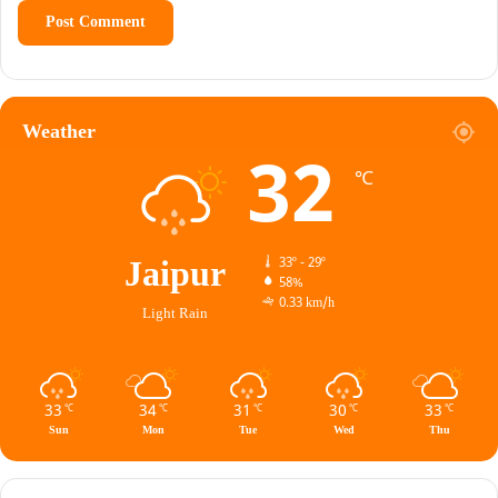
Weather
32
℃
Jaipur
33º - 29º
58%
0.33 km/h
Light Rain
33
34
31
30
33
℃
℃
℃
℃
℃
Sun
Mon
Tue
Wed
Thu