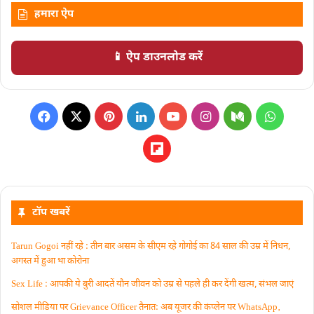
हमारा ऐप
📱 ऐप डाउनलोड करें
टॉप खबरें
Tarun Gogoi नहीं रहे : तीन बार असम के सीएम रहे गोगोई का 84 साल की उम्र में निधन,
अगस्त में हुआ था कोरोना
Sex Life : आपकी ये बुरी आदतें याैन जीवन को उम्र से पहले ही कर देंगी खत्म, संभल जाएं
सोशल मीडिया पर Grievance Officer तैनात: अब यूजर की कंप्लेन पर WhatsApp‚