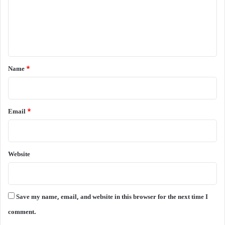
m
e
n
t
*
Name
*
Email
*
Website
Save my name, email, and website in this browser for the next time I
comment.