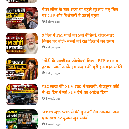
पेपर लीक के बाद सजा या पहले सुरक्षा? नए बिल
पर CJP और विशेषज्ञों ने उठाई बहस
5 days ago
9 दिन में PM मोदी का 5वां वीडियो, जंतर-मंतर
विवाद पर बोले- बच्चों को राह दिखाने का समय
7 days ago
‘मोदी के आजीवन फॉलोवर’ लिखा, BJP का नाम
हटाया, जानें उनके इस कदम की पूरी इनसाइड स्‍टोरी
7 days ago
₹22 लाख की XUV 700 में खराबी, कंज्यूमर कोर्ट
ने 45 दिन में नई SUV देने का आदेश दिया
1 week ago
WhatsApp Web से फ्री ग्रुप कॉलिंग आसान, अब
एक साथ 32 यूजर्स जुड़ सकेंगे
1 week ago