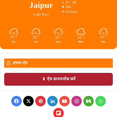
Jaipur
31º - 26º
59%
4.9 km/h
Light Rain
31
32
32
32
31
℃
℃
℃
℃
℃
Fri
Sat
Sun
Mon
Tue
हमारा ऐप
📱 ऐप डाउनलोड करें