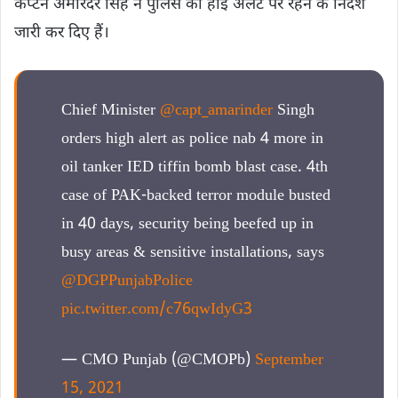
कैप्टन अमरिंदर सिंह ने पुलिस को हाई अलर्ट पर रहने के निर्देश
जारी कर दिए हैं।
Chief Minister
@capt_amarinder
Singh
orders high alert as police nab 4 more in
oil tanker IED tiffin bomb blast case. 4th
case of PAK-backed terror module busted
in 40 days, security being beefed up in
busy areas & sensitive installations, says
@DGPPunjabPolice
pic.twitter.com/c76qwIdyG3
— CMO Punjab (@CMOPb)
September
15, 2021