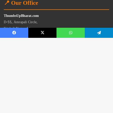
📍 Our Office
ThumbsUpBharat.com
D-55, Amrapali Circle,
Vaishali Nagar, Jaipur
Rajasthan - 302021
📧
contact@thumbsupbharat.com
Monday – Saturday | 10:00 AM – 6:00 PM
© 2026 Thumbsup Bharat News