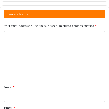
Leave a Reply
Your email address will not be published.
Required fields are marked
*
C
o
m
m
e
n
t
*
Name
*
Email
*