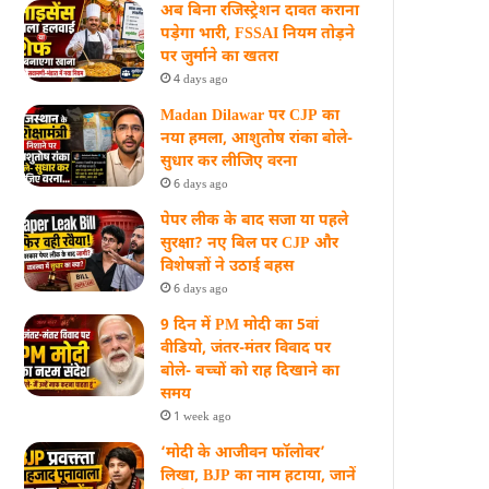
अब बिना रजिस्ट्रेशन दावत कराना
पड़ेगा भारी, FSSAI नियम तोड़ने
पर जुर्माने का खतरा
4 days ago
Madan Dilawar पर CJP का
नया हमला, आशुतोष रांका बोले-
सुधार कर लीजिए वरना
6 days ago
पेपर लीक के बाद सजा या पहले
सुरक्षा? नए बिल पर CJP और
विशेषज्ञों ने उठाई बहस
6 days ago
9 दिन में PM मोदी का 5वां
वीडियो, जंतर-मंतर विवाद पर
बोले- बच्चों को राह दिखाने का
समय
1 week ago
‘मोदी के आजीवन फॉलोवर’
लिखा, BJP का नाम हटाया, जानें