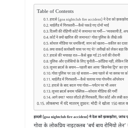
Table of Contents
हादसे (goa nightclub fire accident) ने देश को झकझोरा, ज
थाईलैंड में गिरफ्तारी—कैसे पकड़े गए दोनों भाई
दिल्ली की रोहिणी कोर्ट में जमानत पर गर्मी—‘व्यवसायी हैं, अप
कोर्ट ने क्यों खारिज की जमानत? गोवा पुलिस के तीखे तर्क
सोशल मीडिया पर धमकियाँ, जान को खतरा—वकील का दावा
क्या वाकई कारोबारी यात्रा पर गए थे? तारीखों को लेकर बड़ा व
हादसे की भयावह रात—कैसे बुझ गई 25 घरों की रोशनी
पुलिस और एजेंसियों के लिए चुनौती—फ्रॉडिया नहीं, लेकिन जिम्
लूथरा ब्रदर्स के बयान—पहली बार आया ‘बिज़नेस ट्रिप’ का एं
गोवा पुलिस पर उठ रहे सवाल—क्या पहले से था क्लब पर क
थाईलैंड में गिरफ्तारी—कैसे चलाया गया गोपनीय ऑपरेशन
हादसे के बाद बदल गया गोवा—पर्यटन पर भी असर
लूथरा ब्रदर्स बनाम पब्लिक—सोशल मीडिया की गर्मी
आगे क्या? भारत लौटते ही गिरफ्तारी, फिर कोर्ट और लंबी कान
लोकसभा में वंदे मातरम् तूफ़ान: मोदी ने खोला 150 साल का व
हादसे (goa nightclub fire accident) ने देश को झकझोरा, जांच एज
गोवा के लोकप्रिय नाइटक्लब ‘बर्च बाय रोमियो ल