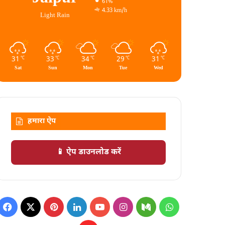
61%
4.33 km/h
Light Rain
31
33
34
29
31
℃
℃
℃
℃
℃
Sat
Sun
Mon
Tue
Wed
हमारा ऐप
📱 ऐप डाउनलोड करें