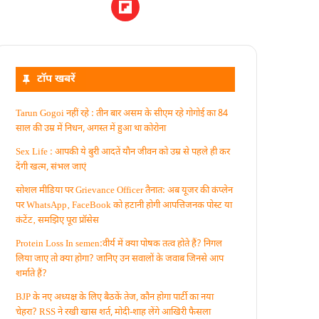
टॉप खबरें
Tarun Gogoi नहीं रहे : तीन बार असम के सीएम रहे गोगोई का 84
साल की उम्र में निधन, अगस्त में हुआ था कोरोना
Sex Life : आपकी ये बुरी आदतें याैन जीवन को उम्र से पहले ही कर
देंगी खत्म, संभल जाएं
सोशल मीडिया पर Grievance Officer तैनात: अब यूजर की कंप्लेन
पर WhatsApp‚ FaceBook को हटानी होगी आपत्तिजनक पोस्ट या
कंटेंट‚ समझिए पूरा प्रॉसेस
Protein Loss In semen:वीर्य में क्या पोषक तत्व होते हैं? निगल
लिया जाए तो क्या होगा? जानिए उन सवालों के जवाब जिनसे आप
शर्माते हैं?
BJP के नए अध्यक्ष के लिए बैठकें तेज, कौन होगा पार्टी का नया
चेहरा? RSS ने रखी खास शर्त, मोदी-शाह लेंगे आखिरी फैसला