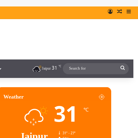
℃
31
Jaipur
Weather
31
℃
Jaipur
31º - 27º