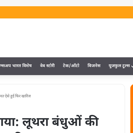
म्‍सअप भारत विशेष
वेब स्‍टोरी
टेक/ऑटो
बिजनेस
यूजफुल टूल्‍स
ानत ऐसे हुई फिर खारिज
या: लूथरा बंधुओं की