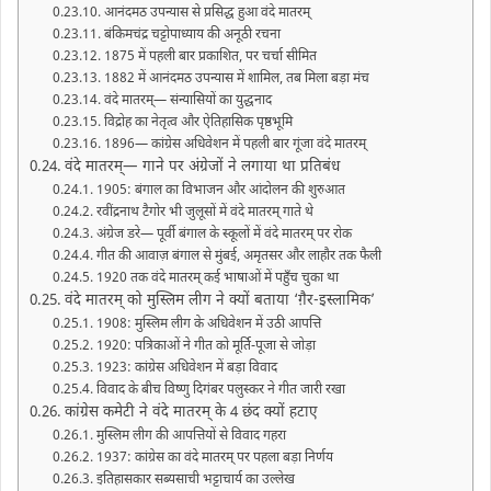
आनंदमठ उपन्यास से प्रसिद्ध हुआ वंदे मातरम्
बंकिमचंद्र चट्टोपाध्याय की अनूठी रचना
1875 में पहली बार प्रकाशित, पर चर्चा सीमित
1882 में आनंदमठ उपन्यास में शामिल, तब मिला बड़ा मंच
वंदे मातरम्— संन्यासियों का युद्धनाद
विद्रोह का नेतृत्व और ऐतिहासिक पृष्ठभूमि
1896— कांग्रेस अधिवेशन में पहली बार गूंजा वंदे मातरम्
वंदे मातरम्— गाने पर अंग्रेजों ने लगाया था प्रतिबंध
1905: बंगाल का विभाजन और आंदोलन की शुरुआत
रवींद्रनाथ टैगोर भी जुलूसों में वंदे मातरम् गाते थे
अंग्रेज डरे— पूर्वी बंगाल के स्कूलों में वंदे मातरम् पर रोक
गीत की आवाज़ बंगाल से मुंबई, अमृतसर और लाहौर तक फैली
1920 तक वंदे मातरम् कई भाषाओं में पहुँच चुका था
वंदे मातरम् को मुस्लिम लीग ने क्यों बताया ‘ग़ैर-इस्लामिक’
1908: मुस्लिम लीग के अधिवेशन में उठी आपत्ति
1920: पत्रिकाओं ने गीत को मूर्ति-पूजा से जोड़ा
1923: कांग्रेस अधिवेशन में बड़ा विवाद
विवाद के बीच विष्णु दिगंबर पलुस्कर ने गीत जारी रखा
कांग्रेस कमेटी ने वंदे मातरम् के 4 छंद क्यों हटाए
मुस्लिम लीग की आपत्तियों से विवाद गहरा
1937: कांग्रेस का वंदे मातरम् पर पहला बड़ा निर्णय
इतिहासकार सब्यसाची भट्टाचार्य का उल्लेख