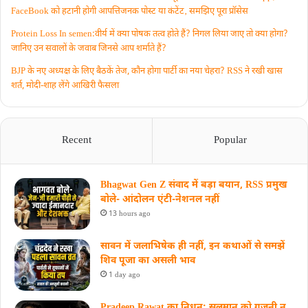
FaceBook को हटानी होगी आपत्तिजनक पोस्ट या कंटेंट‚ समझिए पूरा प्रॉसेस
Protein Loss In semen:वीर्य में क्या पोषक तत्व होते हैं? निगल लिया जाए तो क्या होगा?
जानिए उन सवालों के जवाब जिनसे आप शर्माते हैं?
BJP के नए अध्यक्ष के लिए बैठकें तेज, कौन होगा पार्टी का नया चेहरा? RSS ने रखी खास
शर्त, मोदी-शाह लेंगे आखिरी फैसला
Recent
Popular
Bhagwat Gen Z संवाद में बड़ा बयान, RSS प्रमुख
बोले- आंदोलन एंटी-नेशनल नहीं
13 hours ago
सावन में जलाभिषेक ही नहीं, इन कथाओं से समझें
शिव पूजा का असली भाव
1 day ago
Pradeep Rawat का निधन: सलमान को गजनी न