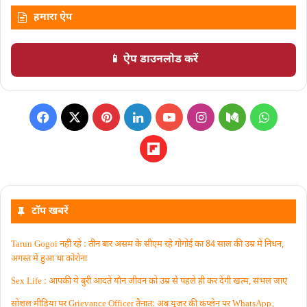
हमारा ऐप
📱 ऐप डाउनलोड करें
टॉप खबरें
Tarun Gogoi नहीं रहे : तीन बार असम के सीएम रहे गोगोई का 84 साल की उम्र में निधन,
अगस्त में हुआ था कोरोना
Sex Life : आपकी ये बुरी आदतें याैन जीवन को उम्र से पहले ही कर देंगी खत्म, संभल जाएं
सोशल मीडिया पर Grievance Officer तैनात: अब यूजर की कंप्लेन पर WhatsApp‚