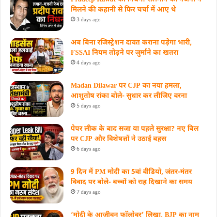
मिलने की कहानी से फिर चर्चा में आए थे
3 days ago
अब बिना रजिस्ट्रेशन दावत कराना पड़ेगा भारी,
FSSAI नियम तोड़ने पर जुर्माने का खतरा
4 days ago
Madan Dilawar पर CJP का नया हमला,
आशुतोष रांका बोले- सुधार कर लीजिए वरना
5 days ago
पेपर लीक के बाद सजा या पहले सुरक्षा? नए बिल
पर CJP और विशेषज्ञों ने उठाई बहस
6 days ago
9 दिन में PM मोदी का 5वां वीडियो, जंतर-मंतर
विवाद पर बोले- बच्चों को राह दिखाने का समय
7 days ago
‘मोदी के आजीवन फॉलोवर’ लिखा, BJP का नाम