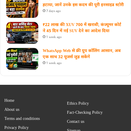
हटाया, जानें उनके इस कदम की पूरी इनसाइड स्‍टोरी
7 days ago
₹22 लाख की XUV 700 में खराबी, कंज्यूमर कोर्ट
ने 45 दिन में नई SUV देने का आदेश दिया
1 week ago
WhatsApp Web से फ्री ग्रुप कॉलिंग आसान, अब
एक साथ 32 यूजर्स जुड़ सकेंगे
1 week ago
Home
Ethics Policy
About us
Fact-Checking Policy
Terms and conditions
Contact us
Privacy Policy
Sitemap