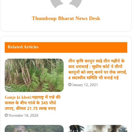
Thumbsup Bharat News Desk
Related Articles
तीन कृषि कानून साढ़े तीन महीने के
बाद धराशाई : सुप्रीम कोर्ट ने तीनों
कानूनों को लागू करने पर रोक लगाई,
4 सदस्यीय समिति भी बनाई गई
January 12, 2021
Ganje ki kheti:महाराष्ट्र में गन्ने की
फसल के बीच गांजे के 345 पौधे
उगाए, कीमत 21.75 लाख रुपए
November 18, 2020