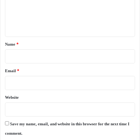
m
e
n
t
*
Name
*
Email
*
Website
Save my name, email, and website in this browser for the next time I
comment.