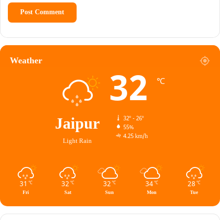
Weather
32
℃
Jaipur
32º - 26º
55%
4.25 km/h
Light Rain
31
32
32
34
28
℃
℃
℃
℃
℃
Fri
Sat
Sun
Mon
Tue