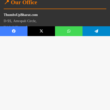
📍 Our Office
ThumbsUpBharat.com
D-55, Amrapali Circle,
Vaishali Nagar, Jaipur
Rajasthan - 302021
📧
contact@thumbsupbharat.com
Monday – Saturday | 10:00 AM – 6:00 PM
© 2026 Thumbsup Bharat News