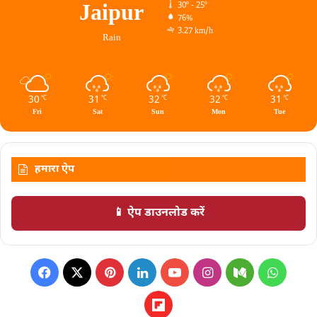
Jaipur
30º - 25º
76%
3.27 km/h
Rain
30
31
32
32
31
℃
℃
℃
℃
℃
Fri
Sat
Sun
Mon
Tue
हमारा ऐप
📱 ऐप डाउनलोड करें