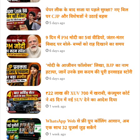
पेपर लीक के बाद सजा या पहले सुरक्षा? नए बिल
पर CJP और विशेषज्ञों ने उठाई बहस
5 days ago
9 दिन में PM मोदी का 5वां वीडियो, जंतर-मंतर
विवाद पर बोले- बच्चों को राह दिखाने का समय
6 days ago
‘मोदी के आजीवन फॉलोवर’ लिखा, BJP का नाम
हटाया, जानें उनके इस कदम की पूरी इनसाइड स्‍टोरी
6 days ago
₹22 लाख की XUV 700 में खराबी, कंज्यूमर कोर्ट
ने 45 दिन में नई SUV देने का आदेश दिया
1 week ago
WhatsApp Web से फ्री ग्रुप कॉलिंग आसान, अब
एक साथ 32 यूजर्स जुड़ सकेंगे
1 week ago