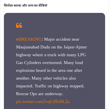
सिलेंडर ब्लास्ट और जाम का वीडियो
#BREAKING
: Major accident near
Maujumabad Dudu on the Jaipur-Ajmer
highway where a truck with many LPG
Gas Cylinders overturned. Many loud
explosions heard in the area one after
another. Many other vehicles also
impacted. Traffic on highway stopped.
Rescue Ops are underway.
pic.twitter.com/wqCd5sHL2a