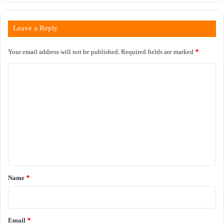
Leave a Reply
Your email address will not be published.
Required fields are marked
*
C
o
m
m
e
n
t
*
Name
*
Email
*