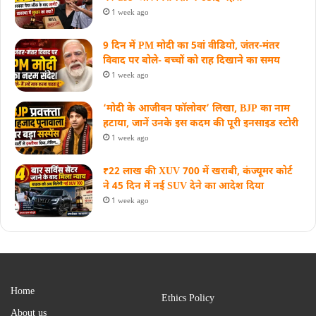
1 week ago
9 दिन में PM मोदी का 5वां वीडियो, जंतर-मंतर
विवाद पर बोले- बच्चों को राह दिखाने का समय
1 week ago
‘मोदी के आजीवन फॉलोवर’ लिखा, BJP का नाम
हटाया, जानें उनके इस कदम की पूरी इनसाइड स्‍टोरी
1 week ago
₹22 लाख की XUV 700 में खराबी, कंज्यूमर कोर्ट
ने 45 दिन में नई SUV देने का आदेश दिया
1 week ago
Home
Ethics Policy
About us