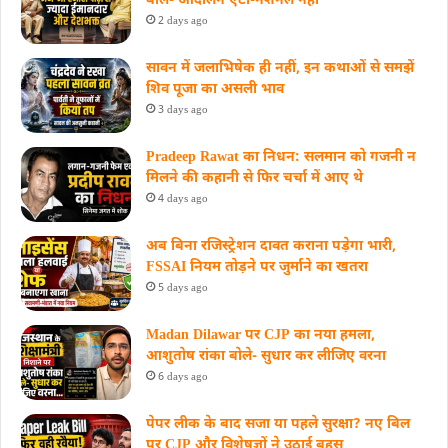
बोले- आंदोलन एंटी-नेशनल नहीं
2 days ago
सावन में जलाभिषेक ही नहीं, इन कथाओं से समझें
शिव पूजा का असली भाव
3 days ago
Pradeep Rawat का निधन: सलमान को गजनी न
मिलने की कहानी से फिर चर्चा में आए थे
4 days ago
अब बिना रजिस्ट्रेशन दावत कराना पड़ेगा भारी,
FSSAI नियम तोड़ने पर जुर्माने का खतरा
5 days ago
Madan Dilawar पर CJP का नया हमला,
आशुतोष रांका बोले- सुधार कर लीजिए वरना
6 days ago
पेपर लीक के बाद सजा या पहले सुरक्षा? नए बिल
पर CJP और विशेषज्ञों ने उठाई बहस