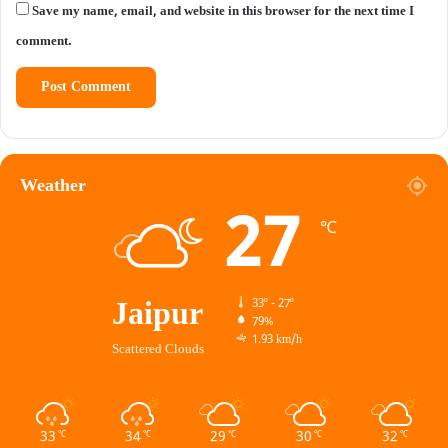
Save my name, email, and website in this browser for the next time I
comment.
Weather
27
℃
Jaipur
33º - 27º
79%
1.93 km/h
Scattered Clouds
33
34
29
30
32
℃
℃
℃
℃
℃