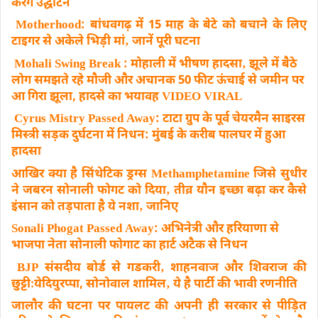
करेंगे उद्घाटन
Motherhood: बांधवगढ़ में 15 माह के बेटे को बचाने के लिए
टाइगर से अकेले भिड़ी मां‚ जानें पूरी घटना
Mohali Swing Break : मोहाली में भीषण हादसा‚ झूले में बैठे
लोग समझते रहे मौजी और अचानक 50 फीट ऊंचाई से जमीन पर
आ गिरा झूला, हादसे का भयावह VIDEO VIRAL
Cyrus Mistry Passed Away: टाटा ग्रुप के पूर्व चेयरमैन साइरस
मिस्त्री सड़क दुर्घटना में निधन: मुंबई के करीब पालघर में हुआ
हादसा
आखिर क्या है सिंथेटिक ड्रग्स Methamphetamine जिसे सुधीर
ने जबरन सोनाली फोगट को दिया‚ तीव्र यौन इच्छा बढ़ा कर कैसे
इंसान को तड़पाता है ये नशा‚ जानिए
Sonali Phogat Passed Away: अभिनेत्री और हरियाणा से
भाजपा नेता सोनाली फोगाट का हार्ट अटैक से निधन
BJP संसदीय बोर्ड से गडकरी‚ शाहनवाज और शिवराज की
छुट्टीःयेदियुरप्पा, सोनोवाल शामिल‚ ये है पार्टी की भावी रणनीति
जालौर की घटना पर पायलट की अपनी ही सरकार से पीड़ित