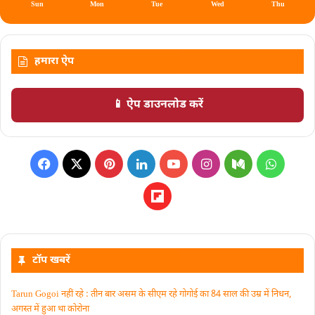
Sun
Mon
Tue
Wed
Thu
हमारा ऐप
📱 ऐप डाउनलोड करें
टॉप खबरें
Tarun Gogoi नहीं रहे : तीन बार असम के सीएम रहे गोगोई का 84 साल की उम्र में निधन,
अगस्त में हुआ था कोरोना