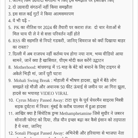
जानिए किन उग्रवादी संगठनों ने किए इस समझाैते पर हस्ताक्षर किए
दो उग्रवादी संगठनों नहीं किया समझाैता
इस साल कई गुटों ने किया आत्मसमरपण
ये भी पढ़ें –
PK का नीतिश पर 2024 की तैयारी पर करारा तंजः दो चार नेताओं से
मिल चाय पी ले ने से सत्ता परिवर्तन नहीं होते
RSS की सहमति से निपटे गडकरी‚ जानिए शिवराज को क्यों दिखाया बाहर
का रास्ता?
दिल्ली में अब राजपथ नहीं कर्तव्य पथ होगा नया नाम‚ भव्य वीडियो आया
सामने‚ जानें क्या है खासियत‚ पीएम मोदी कल करेंगे उद्घाटन
Motherhood: बांधवगढ़ में 15 माह के बेटे को बचाने के लिए टाइगर से
अकेले भिड़ी मां‚ जानें पूरी घटना
Mohali Swing Break : मोहाली में भीषण हादसा‚ झूले में बैठे लोग
समझते रहे मौजी और अचानक 50 फीट ऊंचाई से जमीन पर आ गिरा झूला,
हादसे का भयावह VIDEO VIRAL
Cyrus Mistry Passed Away: टाटा ग्रुप के पूर्व चेयरमैन साइरस मिस्त्री
सड़क दुर्घटना में निधन: मुंबई के करीब पालघर में हुआ हादसा
आखिर क्या है सिंथेटिक ड्रग्स Methamphetamine जिसे सुधीर ने जबरन
सोनाली फोगट को दिया‚ तीव्र यौन इच्छा बढ़ा कर कैसे इंसान को तड़पाता
है ये नशा‚ जानिए
Sonali Phogat Passed Away: अभिनेत्री और हरियाणा से भाजपा नेता