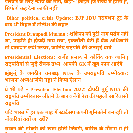
परिवार के लिए न्याय की मांग‚ कहा- ‘क्राइम हर राज्य में होता है,
सिर्फ ये कह देना काफी नहीं’
Bihar political crisis Update: BJP-JDU गठबंधन टूट के
बाद भी बिहार में नीतीश की बहार
President Draupadi Murmu : शक्षिका को पुटी नाम पसंद नहीं
था‚ उन्होंने ही द्रौपदी नाम रखा‚ इकलौती बेटी हैं बैंक अधिकारी
तो दामाद में रग्बी प्लेयर‚ जानिए राष्ट्रपति की अनछुई बातें
Presidential Elections: राजेंद्र प्रसाद से कोविंद तक जानिए
राष्ट्रपतियों से जुड़े रोचक तथ्य, आपकी GK में खूब काम आएंगे
झुंझुनूं के जगदीप धनखड़ NDA के उपराष्ट्रपति उम्मीदवार:
भाजपा अध्यक्ष जेपी नड्डा ने किया ऐलान
ये भी पढ़ें – President Election 2022: द्रौपदी मुर्मू NDA की
राष्ट्रपति उम्मीदवार- जीतने के बाद बनेंगी देश की पहली आदिवासी
राष्ट्रपति
यदि भारत में हर एक माह में स्टार्टअप कंपनी यूनिकॉर्न बन रही तो
नौकरियां क्यों जा रहीं?
सावन की डोकरी की खत्म होती जिंदगी, बारिश के मौसम में ही