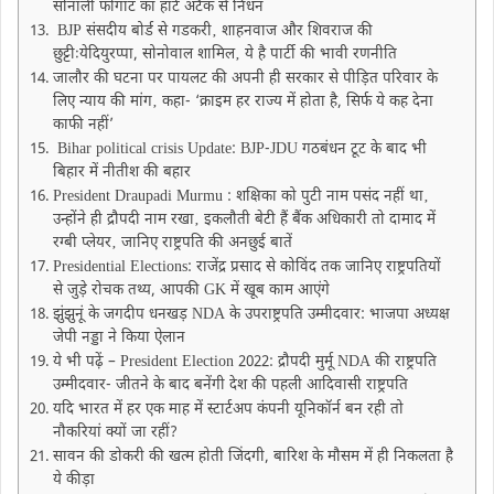
सोनाली फोगाट का हार्ट अटैक से निधन
BJP संसदीय बोर्ड से गडकरी‚ शाहनवाज और शिवराज की
छुट्टीःयेदियुरप्पा, सोनोवाल शामिल‚ ये है पार्टी की भावी रणनीति
जालौर की घटना पर पायलट की अपनी ही सरकार से पीड़ित परिवार के
लिए न्याय की मांग‚ कहा- ‘क्राइम हर राज्य में होता है, सिर्फ ये कह देना
काफी नहीं’
Bihar political crisis Update: BJP-JDU गठबंधन टूट के बाद भी
बिहार में नीतीश की बहार
President Draupadi Murmu : शक्षिका को पुटी नाम पसंद नहीं था‚
उन्होंने ही द्रौपदी नाम रखा‚ इकलौती बेटी हैं बैंक अधिकारी तो दामाद में
रग्बी प्लेयर‚ जानिए राष्ट्रपति की अनछुई बातें
Presidential Elections: राजेंद्र प्रसाद से कोविंद तक जानिए राष्ट्रपतियों
से जुड़े रोचक तथ्य, आपकी GK में खूब काम आएंगे
झुंझुनूं के जगदीप धनखड़ NDA के उपराष्ट्रपति उम्मीदवार: भाजपा अध्यक्ष
जेपी नड्डा ने किया ऐलान
ये भी पढ़ें – President Election 2022: द्रौपदी मुर्मू NDA की राष्ट्रपति
उम्मीदवार- जीतने के बाद बनेंगी देश की पहली आदिवासी राष्ट्रपति
यदि भारत में हर एक माह में स्टार्टअप कंपनी यूनिकॉर्न बन रही तो
नौकरियां क्यों जा रहीं?
सावन की डोकरी की खत्म होती जिंदगी, बारिश के मौसम में ही निकलता है
ये कीड़ा