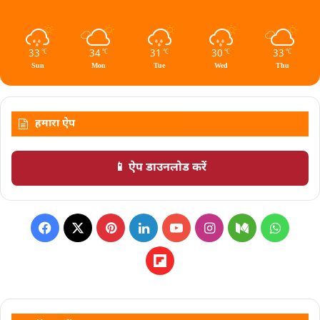
33
34
31
30
33
℃
℃
℃
℃
℃
Sun
Mon
Tue
Wed
Thu
हमारा ऐप
📱 ऐप डाउनलोड करें