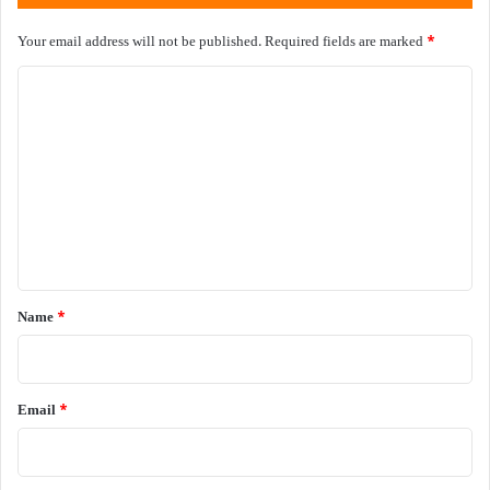
Your email address will not be published.
Required fields are marked
*
C
o
m
m
e
n
t
*
Name
*
Email
*