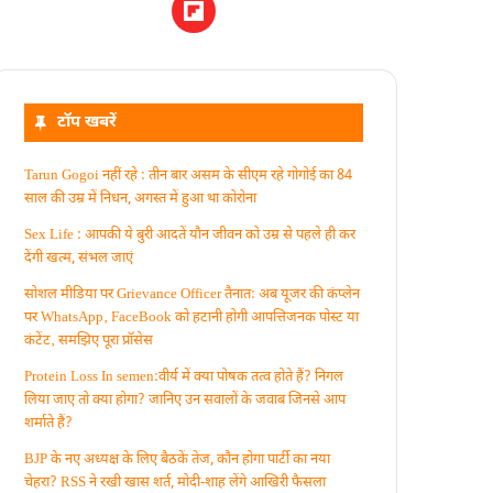
टॉप खबरें
Tarun Gogoi नहीं रहे : तीन बार असम के सीएम रहे गोगोई का 84
साल की उम्र में निधन, अगस्त में हुआ था कोरोना
Sex Life : आपकी ये बुरी आदतें याैन जीवन को उम्र से पहले ही कर
देंगी खत्म, संभल जाएं
सोशल मीडिया पर Grievance Officer तैनात: अब यूजर की कंप्लेन
पर WhatsApp‚ FaceBook को हटानी होगी आपत्तिजनक पोस्ट या
कंटेंट‚ समझिए पूरा प्रॉसेस
Protein Loss In semen:वीर्य में क्या पोषक तत्व होते हैं? निगल
लिया जाए तो क्या होगा? जानिए उन सवालों के जवाब जिनसे आप
शर्माते हैं?
BJP के नए अध्यक्ष के लिए बैठकें तेज, कौन होगा पार्टी का नया
चेहरा? RSS ने रखी खास शर्त, मोदी-शाह लेंगे आखिरी फैसला