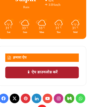
62%
3.59 km/h
Rain
31
33
33
31
31
℃
℃
℃
℃
℃
Sat
Sun
Mon
Tue
Wed
हमारा ऐप
📱 ऐप डाउनलोड करें