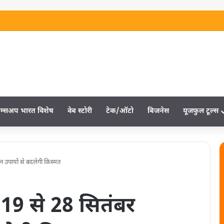
म्‍सअप भारत विशेष
वेब स्‍टोरी
टेक/ऑटो
बिजनेस
यूजफुल टूल्‍स
उपायों से बदलेगी किस्‍मत
19 से 28 सितंबर