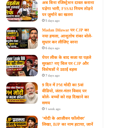
अब बिना रजिस्ट्रेशन दावत कराना
पड़ेगा भारी, FSSAI नियम तोड़ने
पर जुर्माने का खतरा
5 days ago
Madan Dilawar पर CJP का
नया हमला, आशुतोष रांका बोले-
सुधार कर लीजिए वरना
6 days ago
पेपर लीक के बाद सजा या पहले
सुरक्षा? नए बिल पर CJP और
विशेषज्ञों ने उठाई बहस
7 days ago
9 दिन में PM मोदी का 5वां
वीडियो, जंतर-मंतर विवाद पर
बोले- बच्चों को राह दिखाने का
समय
1 week ago
‘मोदी के आजीवन फॉलोवर’
लिखा, BJP का नाम हटाया, जानें