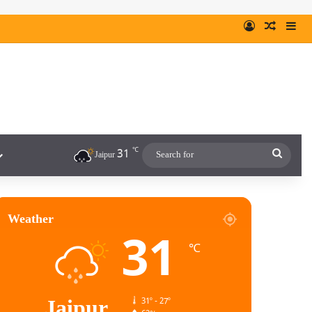
℃
31
Jaipur
Weather
31
℃
Jaipur
31º - 27º