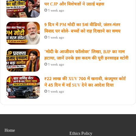
पर CJP और विशेषज्ञों ने उठाई बहस
1 week ago
9 दिन में PM मोदी का 5वां वीडियो, जंतर-मंतर
विवाद पर बोले- बच्चों को राह दिखाने का समय
1 week ago
‘मोदी के आजीवन फॉलोवर’ लिखा, BJP का नाम
हटाया, जानें उनके इस कदम की पूरी इनसाइड स्‍टोरी
1 week ago
₹22 लाख की XUV 700 में खराबी, कंज्यूमर कोर्ट
ने 45 दिन में नई SUV देने का आदेश दिया
1 week ago
Home
Ethics Policy