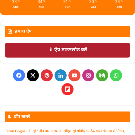
33
34
31
30
33
℃
℃
℃
℃
℃
Sun
Mon
Tue
Wed
Thu
हमारा ऐप
📱 ऐप डाउनलोड करें
टॉप खबरें
Tarun Gogoi नहीं रहे : तीन बार असम के सीएम रहे गोगोई का 84 साल की उम्र में निधन,