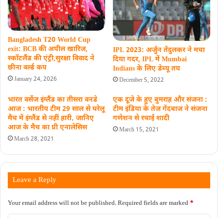
Bangladesh T20 World Cup
exit: BCB की अपील खारिज,
IPL 2023: अर्जुन तेंदुलकर ने मचा
स्कॉटलैंड की एंट्री,सुरक्षा विवाद ने
दिया गदर, IPL में Mumbai
छीना वर्ल्ड कप
Indians के लिए डेब्यू तय
January 24, 2026
December 5, 2022
भारत वर्सेज इंग्लैंड का तीसरा वनडे
एक दूजे के हुए बुमराह और संजना :
आज : भारतीय टीम 29 साल से घरेलू
टीम इंडिया के तेज गेंदबाज ने संजना
मैच में इंग्लैंड से नहीं हारी‚ जानिए
गणेशन से रचाई शादी
आज के मैच का प्री एनालेसिस
March 15, 2021
March 28, 2021
Leave a Reply
Your email address will not be published.
Required fields are marked
*