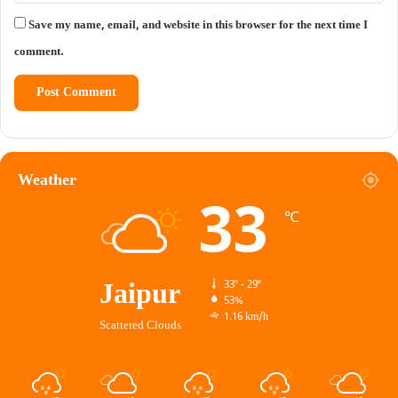
Save my name, email, and website in this browser for the next time I
comment.
Weather
33
℃
Jaipur
33º - 29º
53%
1.16 km/h
Scattered Clouds