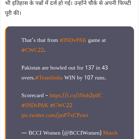
भी इतिहास के पन्नों में दर्ज हो गई। उन्होंने चौके से अपनी फिफ्टी
पूरी की।
That’s that from
#INDvPAK
game at
#CWC22
.
Pakistan are bowled out for 137 in 43
overs.
#TeamIndia
WIN by 107 runs.
Scorecard –
https://t.co/ilSub2ptIC
#INDvPAK
#CWC22
pic.twitter.com/jmP7xCPowi
— BCCI Women (@BCCIWomen)
March