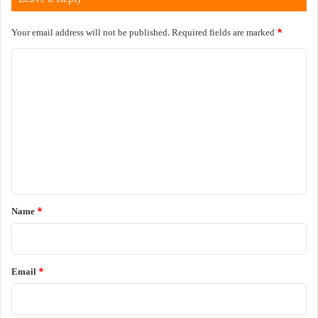
Your email address will not be published.
Required fields are marked
*
C
o
m
m
e
n
t
*
Name
*
Email
*