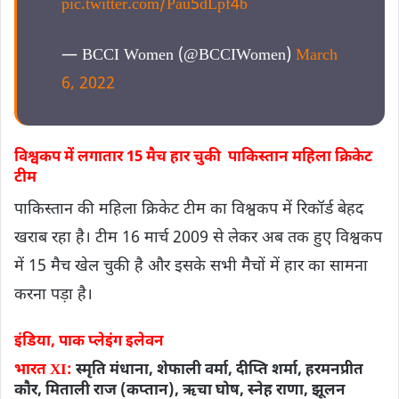
pic.twitter.com/Pau5dLpf4b
— BCCI Women (@BCCIWomen)
March
6, 2022
विश्वकप में लगातार 15 मैच हार चुकी पाकिस्तान महिला क्रिकेट
टीम
पाकिस्तान की महिला क्रिकेट टीम का विश्वकप में रिकॉर्ड बेहद
खराब रहा है। टीम 16 मार्च 2009 से लेकर अब तक हुए विश्वकप
में 15 मैच खेल चुकी है और इसके सभी मैचों में हार का सामना
करना पड़ा है।
इंडिया, पाक प्लेइंग इलेवन
भारत XI:
स्मृति मंधाना, शेफाली वर्मा, दीप्ति शर्मा, हरमनप्रीत
कौर, मिताली राज (कप्तान), ऋचा घोष, स्नेह राणा, झूलन