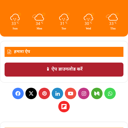
33
34
31
30
33
℃
℃
℃
℃
℃
Sun
Mon
Tue
Wed
Thu
हमारा ऐप
📱 ऐप डाउनलोड करें