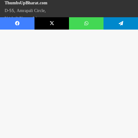
ThumbsUpBharat.com
D-55, Amrapali Circle,
Vaishali Nagar, Jaipur
Rajasthan - 302021
📧
contact@thumbsupbharat.com
Monday – Saturday | 10:00 AM – 6:00 PM
© 2026 Thumbsup Bharat News