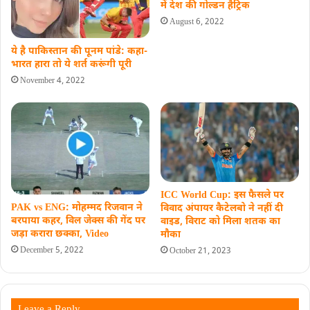
में देश की गोल्डन हैट्रिक
August 6, 2022
ये है पाकिस्तान की पूनम पांडे: कहा-
भारत हारा तो ये शर्त करूंगी पूरी
November 4, 2022
ICC World Cup: इस फैसले पर
PAK vs ENG: मोहम्मद रिजवान ने
विवाद अंपायर कैटेलबो ने नहीं दी
बरपाया कहर, विल जेक्स की गेंद पर
वाइड, विराट को मिला शतक का
जड़ा करारा छक्का, Video
मौका
December 5, 2022
October 21, 2023
Leave a Reply