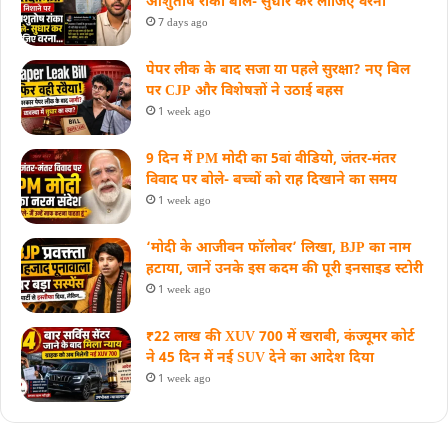
आशुतोष रांका बोले- सुधार कर लीजिए वरना
7 days ago
पेपर लीक के बाद सजा या पहले सुरक्षा? नए बिल
पर CJP और विशेषज्ञों ने उठाई बहस
1 week ago
9 दिन में PM मोदी का 5वां वीडियो, जंतर-मंतर
विवाद पर बोले- बच्चों को राह दिखाने का समय
1 week ago
‘मोदी के आजीवन फॉलोवर’ लिखा, BJP का नाम
हटाया, जानें उनके इस कदम की पूरी इनसाइड स्‍टोरी
1 week ago
₹22 लाख की XUV 700 में खराबी, कंज्यूमर कोर्ट
ने 45 दिन में नई SUV देने का आदेश दिया
1 week ago