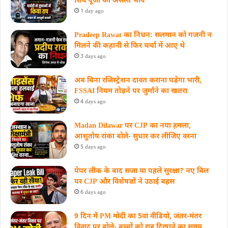
शिव पूजा का असली भाव
1 day ago
Pradeep Rawat का निधन: सलमान को गजनी न
मिलने की कहानी से फिर चर्चा में आए थे
3 days ago
अब बिना रजिस्ट्रेशन दावत कराना पड़ेगा भारी,
FSSAI नियम तोड़ने पर जुर्माने का खतरा
4 days ago
Madan Dilawar पर CJP का नया हमला,
आशुतोष रांका बोले- सुधार कर लीजिए वरना
5 days ago
पेपर लीक के बाद सजा या पहले सुरक्षा? नए बिल
पर CJP और विशेषज्ञों ने उठाई बहस
6 days ago
9 दिन में PM मोदी का 5वां वीडियो, जंतर-मंतर
विवाद पर बोले- बच्चों को राह दिखाने का समय