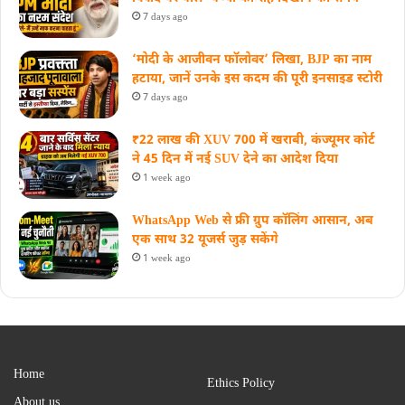
7 days ago
‘मोदी के आजीवन फॉलोवर’ लिखा, BJP का नाम
हटाया, जानें उनके इस कदम की पूरी इनसाइड स्‍टोरी
7 days ago
₹22 लाख की XUV 700 में खराबी, कंज्यूमर कोर्ट
ने 45 दिन में नई SUV देने का आदेश दिया
1 week ago
WhatsApp Web से फ्री ग्रुप कॉलिंग आसान, अब
एक साथ 32 यूजर्स जुड़ सकेंगे
1 week ago
Home
Ethics Policy
About us