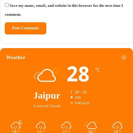
Save my name, email, and website in this browser for the next time I
comment.
Weather
28
℃
Jaipur
28º - 26º
70%
4.46 km/h
Scattered Clouds
28
31
31
34
28
℃
℃
℃
℃
℃