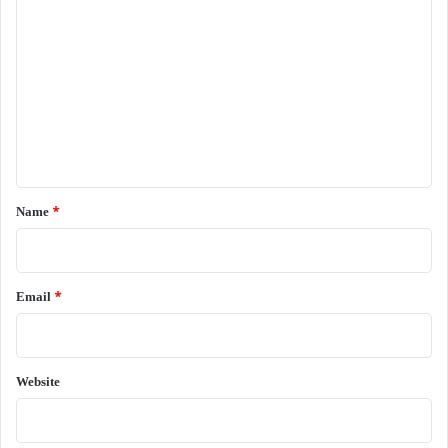
o
m
m
e
n
t
*
Name
*
Email
*
Website