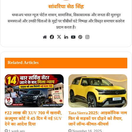
सांवरिया सेठ सिंह
थम्सअप भारत न्यूज पोर्टल शासन, सामाजिक, विकासात्मक और जनता की मूलभूत
समस्याओं और उनकी चिंताओं के मुद्दों पर चौबीसों घंटे निष्पक्ष और विस्तृत समाचार कवरेज
प्रदान करता है।
Related Articles
Tata Sierra 2025: आइकॉनिक नाम
₹22 लाख की XUV 700 में खराबी,
फिर से सड़कों पर दौड़ने को तैयार,
कंज्यूमर कोर्ट ने 45 दिन में नई SUV
जानें लॉन्च‑कीमत‑फीचर्स
देने का आदेश दिया
November 16, 2025
1 week ago