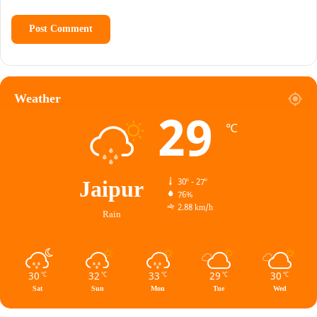
Weather
29
℃
Jaipur
30º - 27º
76%
2.88 km/h
Rain
30
32
33
29
30
℃
℃
℃
℃
℃
Sat
Sun
Mon
Tue
Wed