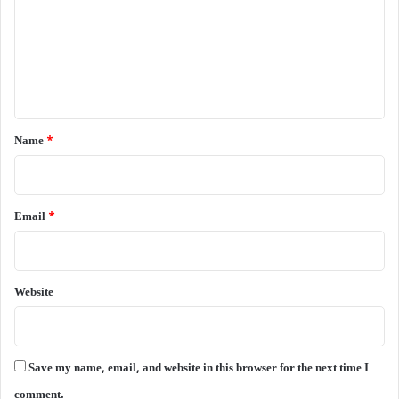
m
m
e
n
t
*
Name
*
Email
*
Website
Save my name, email, and website in this browser for the next time I
comment.