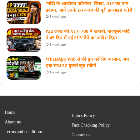
‘मोदी के आजीवन फॉलोवर’ लिखा, BJP का नाम
हटाया, जानें उनके इस कदम की पूरी इनसाइड स्‍टोरी
1 week ago
₹22 लाख की XUV 700 में खराबी, कंज्यूमर कोर्ट
ने 45 दिन में नई SUV देने का आदेश दिया
1 week ago
WhatsApp Web से फ्री ग्रुप कॉलिंग आसान, अब
एक साथ 32 यूजर्स जुड़ सकेंगे
1 week ago
Home
Ethics Policy
About us
Fact-Checking Policy
Terms and conditions
Contact us