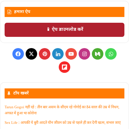
हमारा ऐप
📱 ऐप डाउनलोड करें
टॉप खबरें
Tarun Gogoi नहीं रहे : तीन बार असम के सीएम रहे गोगोई का 84 साल की उम्र में निधन,
अगस्त में हुआ था कोरोना
Sex Life : आपकी ये बुरी आदतें याैन जीवन को उम्र से पहले ही कर देंगी खत्म, संभल जाएं