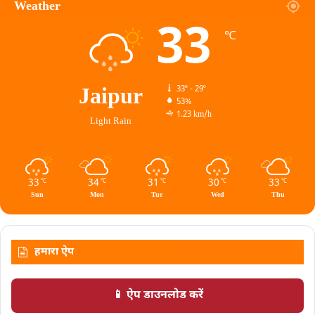
Weather
33
℃
Jaipur
33º - 29º
53%
1.23 km/h
Light Rain
33
34
31
30
33
℃
℃
℃
℃
℃
Sun
Mon
Tue
Wed
Thu
हमारा ऐप
📱 ऐप डाउनलोड करें