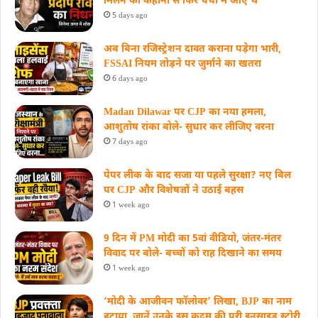
मिलने की कहानी से फिर चर्चा में आए थे
5 days ago
अब बिना रजिस्ट्रेशन दावत कराना पड़ेगा भारी,
FSSAI नियम तोड़ने पर जुर्माने का खतरा
6 days ago
Madan Dilawar पर CJP का नया हमला,
आशुतोष रांका बोले- सुधार कर लीजिए वरना
7 days ago
पेपर लीक के बाद सजा या पहले सुरक्षा? नए बिल
पर CJP और विशेषज्ञों ने उठाई बहस
1 week ago
9 दिन में PM मोदी का 5वां वीडियो, जंतर-मंतर
विवाद पर बोले- बच्चों को राह दिखाने का समय
1 week ago
‘मोदी के आजीवन फॉलोवर’ लिखा, BJP का नाम
हटाया, जानें उनके इस कदम की पूरी इनसाइड स्‍टोरी