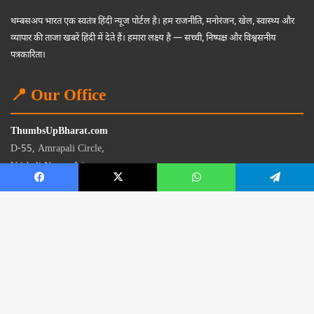
थम्बसअप भारत एक स्वतंत्र हिंदी न्यूज पोर्टल है। हम राजनीति, मनोरंजन, खेल, स्वास्थ्य और
व्यापार की ताजा खबरें हिंदी में देते हैं। हमारा लक्ष्य है — सच्ची, निष्पक्ष और विश्वसनीय
पत्रकारिता।
📍 Our Office
ThumbsUpBharat.com
D-55, Amrapali Circle,
Vaishali Nagar, Jaipur
Rajasthan - 302021
📧
contact@thumbsupbharat.com
Monday – Saturday | 10:00 AM – 6:00 PM
© 2026 Thumbsup Bharat News