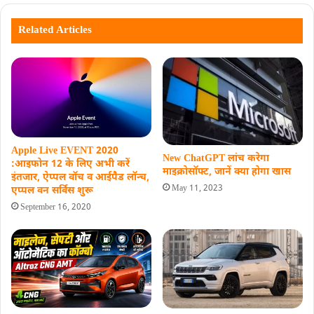
Related Articles
Apple Live EVENT 2020
New ChatGPT लांच करेगा
:आइफोन 12 के लिए अभी करें
माइक्रोसॉफ्ट, जानें क्‍या होगा खास
इंतजार, ऐप्पल वॉच व आईपैड लॉन्च,
May 11, 2023
एप्पल वन सर्विस शुरू
September 16, 2020