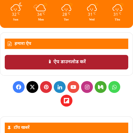
32
34
28
31
31
℃
℃
℃
℃
℃
Sun
Mon
Tue
Wed
Thu
हमारा ऐप
📱 ऐप डाउनलोड करें
टॉप खबरें