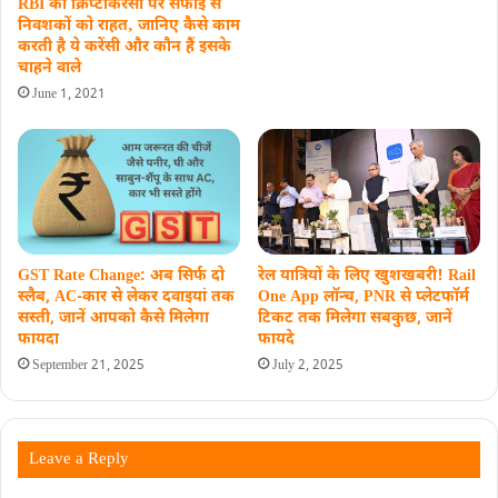
RBI की क्रिप्टोकरेंसी पर सफाई से
निवशकों को राहत‚ जानिए कैसे काम
करती है ये करेंसी और कौन हैं इसके
चाहने वाले
June 1, 2021
GST Rate Change: अब सिर्फ दो
रेल यात्रियों के लिए खुशखबरी! Rail
स्लैब, AC-कार से लेकर दवाइयां तक
One App लॉन्च, PNR से प्लेटफॉर्म
सस्ती, जानें आपको कैसे मिलेगा
टिकट तक मिलेगा सबकुछ, जानें
फायदा
फायदे
September 21, 2025
July 2, 2025
Leave a Reply