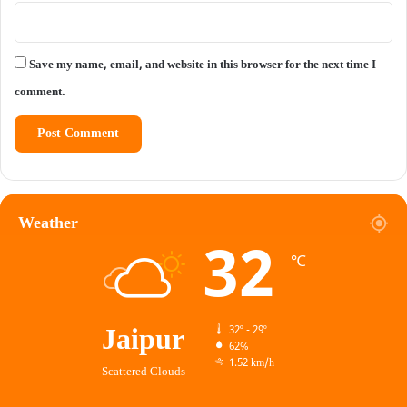
Save my name, email, and website in this browser for the next time I
comment.
Weather
32
℃
Jaipur
32º - 29º
62%
1.52 km/h
Scattered Clouds