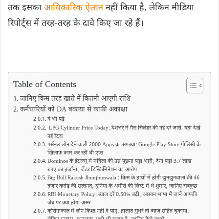
तक इसका
आधिकारिक ऐलान
नहीं किया है, लेकिन मीडिया
रिपोर्ट्स में तरह-तरह के दावे किए जा रहे हैं।
Table of Contents
जानिए किस तरह खाते में कितनी आएगी राशि
कर्मचारियों को DA बकाया से काफी अकांक्षा
ये भी पढ़ें
LPG Cylinder Price Today: देशभर में गैस सिलेंडर की नई दरें जारी, यहां देखें
नई रेट्स
पर्सनल लोन देने वाली 2000 Apps का सफाया: Google Play Store पॉलिसी के
खिलाफ काम कर रहीं थी एप्स
Dominos के इंटरव्यू में महिला की उम्र पूछना पड़ा भारी‚ देना पड़ा 3.7 लाख
रुपए का हर्जाना‚ जेंडर डिस्क्रिमिनेशन का आरोप
Big Bull Rakesh Jhunjhunwala : किस के हाथों में हाेगी झुनझुनवाला की 46
हजार करोड़ की सल्तनत‚ दुनिया के अमीरों की लिस्ट में थे शुमार‚ जानिए सबकुछ
RBI Monetary Policy: ब्याज दरें 0.50% बढ़ीं‚ आसान भाषा में जानें आपकी
जेब पर क्या होगा असर
कोरोनाकाल में लोन किश्त नहीं दे पाए‚ हालात सुधरे तो ब्याज सहित चुकाया‚