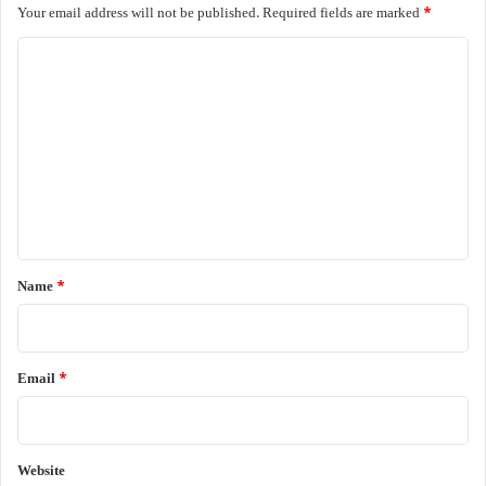
Your email address will not be published.
Required fields are marked
*
C
o
m
m
e
n
t
*
Name
*
Email
*
Website