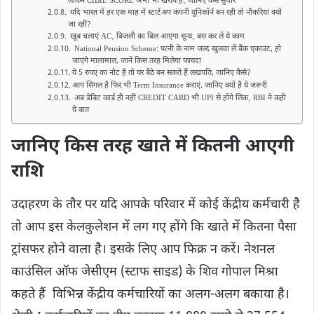
लेकिन CIBIL SCORE अभी भी खराब है‚ जानिए कैसे सुधारें
यदि भारत में हर एक माह में स्टार्टअप कंपनी यूनिकॉर्न बन रही तो नौकरियां क्यों
जा रहीं?
खूब चलाएं AC‚ बिजली का बिल आएगा शून्य‚ बस कर लें ये काम
National Pension Scheme: पत्नी के नाम जल्द खुलवा लें बैंक एकाउंट, हो
जाएंगे मालामाल, जानें किस तरह मिलेगा फायदा
ये 5 रुपए का नोट है तो घर बैठे बन सकते हैं लखपति, जानिए कैसे?
आप सिंगल है फिर भी Term Insurance कराएं, जानिए क्यों है ये जरूरी
अब डेबिट कार्ड ही नहीं CREDIT CARD भी UPI से होंगे लिंक‚ RBI ने कही
ये बात
जानिए किस तरह खाते में कितनी आएगी
राशि
उदाहरण के तौर पर यदि आपके परिवार में कोई केंद्रीय कर्मचारी है
तो आप इस केलकुलेशन में लग गए होंगे कि खाते में कितना पैसा
ट्रांसफर होने वाला है। इसके लिए आप फिक्र न करें। नेशनल
काउंसिल ऑफ जेसीएम (स्टाफ साइड) के शिव गोपाल मिश्रा
कहते हैं विभिन्न केंद्रीय कर्मचारियों का अलग-अलग बकाया है।