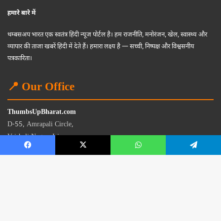
हमारे बारे में
थम्बसअप भारत एक स्वतंत्र हिंदी न्यूज पोर्टल है। हम राजनीति, मनोरंजन, खेल, स्वास्थ्य और
व्यापार की ताजा खबरें हिंदी में देते हैं। हमारा लक्ष्य है — सच्ची, निष्पक्ष और विश्वसनीय
पत्रकारिता।
📍 Our Office
ThumbsUpBharat.com
D-55, Amrapali Circle,
Vaishali Nagar, Jaipur
Rajasthan - 302021
📧
contact@thumbsupbharat.com
Monday – Saturday | 10:00 AM – 6:00 PM