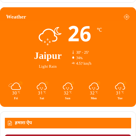
Weather
26
℃
Jaipur
30º - 25º
74%
4.57 km/h
Light Rain
30
31
32
32
31
℃
℃
℃
℃
℃
Fri
Sat
Sun
Mon
Tue
हमारा ऐप