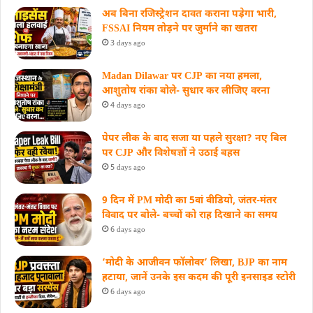
अब बिना रजिस्ट्रेशन दावत कराना पड़ेगा भारी,
FSSAI नियम तोड़ने पर जुर्माने का खतरा
3 days ago
Madan Dilawar पर CJP का नया हमला,
आशुतोष रांका बोले- सुधार कर लीजिए वरना
4 days ago
पेपर लीक के बाद सजा या पहले सुरक्षा? नए बिल
पर CJP और विशेषज्ञों ने उठाई बहस
5 days ago
9 दिन में PM मोदी का 5वां वीडियो, जंतर-मंतर
विवाद पर बोले- बच्चों को राह दिखाने का समय
6 days ago
‘मोदी के आजीवन फॉलोवर’ लिखा, BJP का नाम
हटाया, जानें उनके इस कदम की पूरी इनसाइड स्‍टोरी
6 days ago