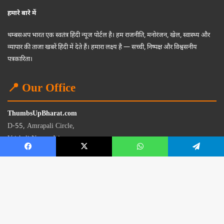
हमारे बारे में
थम्बसअप भारत एक स्वतंत्र हिंदी न्यूज पोर्टल है। हम राजनीति, मनोरंजन, खेल, स्वास्थ्य और
व्यापार की ताजा खबरें हिंदी में देते हैं। हमारा लक्ष्य है — सच्ची, निष्पक्ष और विश्वसनीय
पत्रकारिता।
📍 Our Office
ThumbsUpBharat.com
D-55, Amrapali Circle,
Vaishali Nagar, Jaipur
Rajasthan - 302021
📧
contact@thumbsupbharat.com
Monday – Saturday | 10:00 AM – 6:00 PM