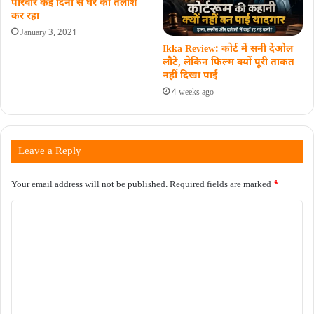
परिवार कई दिनों से घर की तलाश
कर रहा
January 3, 2021
Ikka Review: कोर्ट में सनी देओल
लौटे, लेकिन फिल्म क्यों पूरी ताकत
नहीं दिखा पाई
4 weeks ago
Leave a Reply
Your email address will not be published.
Required fields are marked
*
C
o
m
m
e