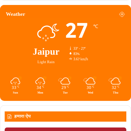
Weather
27
℃
Jaipur
33º - 27º
83%
3.67 km/h
Light Rain
33
34
29
30
32
℃
℃
℃
℃
℃
Sun
Mon
Tue
Wed
Thu
हमारा ऐप