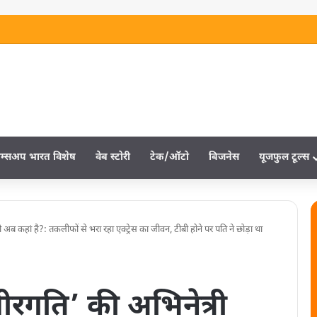
म्‍सअप भारत विशेष
वेब स्‍टोरी
टेक/ऑटो
बिजनेस
यूजफुल टूल्‍स
ब कहां है?: तकलीफों से भरा रहा एक्ट्रेस का जीवन, टीबी होने पर ​पति ने छोड़ा था
रगति’ की अभिनेत्री