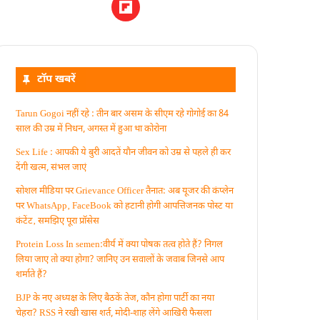
टॉप खबरें
Tarun Gogoi नहीं रहे : तीन बार असम के सीएम रहे गोगोई का 84
साल की उम्र में निधन, अगस्त में हुआ था कोरोना
Sex Life : आपकी ये बुरी आदतें याैन जीवन को उम्र से पहले ही कर
देंगी खत्म, संभल जाएं
सोशल मीडिया पर Grievance Officer तैनात: अब यूजर की कंप्लेन
पर WhatsApp‚ FaceBook को हटानी होगी आपत्तिजनक पोस्ट या
कंटेंट‚ समझिए पूरा प्रॉसेस
Protein Loss In semen:वीर्य में क्या पोषक तत्व होते हैं? निगल
लिया जाए तो क्या होगा? जानिए उन सवालों के जवाब जिनसे आप
शर्माते हैं?
BJP के नए अध्यक्ष के लिए बैठकें तेज, कौन होगा पार्टी का नया
चेहरा? RSS ने रखी खास शर्त, मोदी-शाह लेंगे आखिरी फैसला