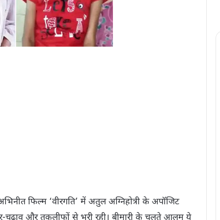
िनीत फिल्म ‘वीरगति’ में अ​तुल अग्निहोत्री के अपॉजिट
तार-चढ़ाव और तकलीफों से भरी रही। बीमारी के चलते आलम ये