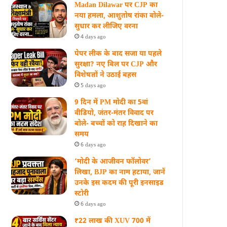
Madan Dilawar पर CJP का
नया हमला, आशुतोष रांका बोले-
सुधार कर लीजिए वरना
4 days ago
पेपर लीक के बाद सजा या पहले
सुरक्षा? नए बिल पर CJP और
विशेषज्ञों ने उठाई बहस
5 days ago
9 दिन में PM मोदी का 5वां
वीडियो, जंतर-मंतर विवाद पर
बोले- बच्चों को राह दिखाने का
समय
6 days ago
‘मोदी के आजीवन फॉलोवर’
लिखा, BJP का नाम हटाया, जानें
उनके इस कदम की पूरी इनसाइड
स्‍टोरी
6 days ago
₹22 लाख की XUV 700 में