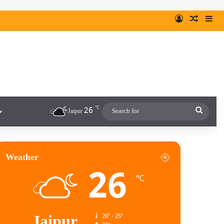
℃
26
Jaipur
Weather
26
℃
Jaipur
26º - 25º