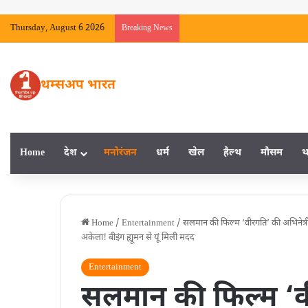
Thursday, August 6 2026
Breaking News
थम्सअप भारत
Home
देश
मनाेरंजन
धर्म
खेल
हैल्‍थ
मौसम
थ
Home
/
Entertainment
/
सलमान की फिल्म ‘वीरगति’ की अभिनेत्री अ
अकेला! बीइंग ह्यूमन से यूं मिली मदद
Entertainment
सलमान की फिल्म ‘वी