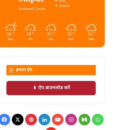
82%
3 km/h
Scattered Clouds
26
28
31
32
33
℃
℃
℃
℃
℃
Thu
Fri
Sat
Sun
Mon
हमारा ऐप
📱 ऐप डाउनलोड करें