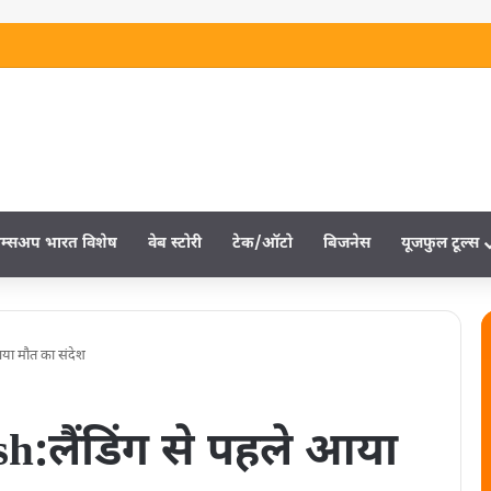
म्‍सअप भारत विशेष
वेब स्‍टोरी
टेक/ऑटो
बिजनेस
यूजफुल टूल्‍स
आया मौत का संदेश
h:लैंडिंग से पहले आया