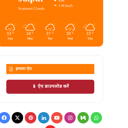
53%
1.16 km/h
Scattered Clouds
33
34
31
30
33
℃
℃
℃
℃
℃
Sun
Mon
Tue
Wed
Thu
हमारा ऐप
📱 ऐप डाउनलोड करें