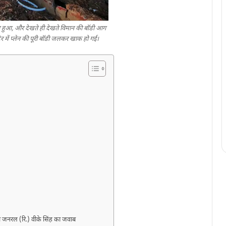
ा हुआ, और देखते ही देखते विमान की बॉडी आग
ेर में प्‍लेन की पूरी बॉडी जलकर खाक हो गई।
त्री जनरल (रि.) वीके सिंह का जवाब