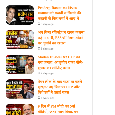
Pradeep Rawat का निधन:
सलमान को गजनी न मिलने की
कहानी से फिर चर्चा में आए थे
5 days ago
अब बिना रजिस्ट्रेशन दावत कराना
पड़ेगा भारी, FSSAI नियम तोड़ने
पर जुर्माने का खतरा
6 days ago
Madan Dilawar पर CJP का
नया हमला, आशुतोष रांका बोले-
सुधार कर लीजिए वरना
7 days ago
पेपर लीक के बाद सजा या पहले
सुरक्षा? नए बिल पर CJP और
विशेषज्ञों ने उठाई बहस
1 week ago
9 दिन में PM मोदी का 5वां
वीडियो, जंतर-मंतर विवाद पर