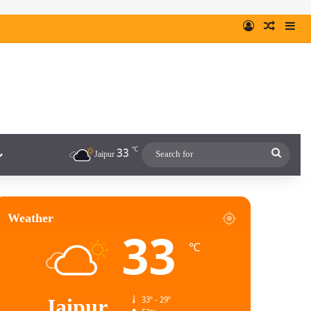
℃
33
Jaipur
Weather
33
℃
Jaipur
33º - 29º