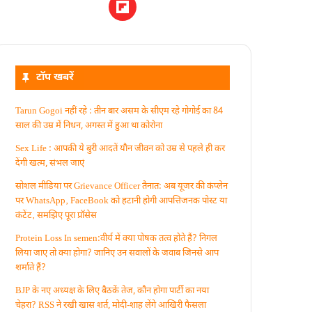
टॉप खबरें
Tarun Gogoi नहीं रहे : तीन बार असम के सीएम रहे गोगोई का 84
साल की उम्र में निधन, अगस्त में हुआ था कोरोना
Sex Life : आपकी ये बुरी आदतें याैन जीवन को उम्र से पहले ही कर
देंगी खत्म, संभल जाएं
सोशल मीडिया पर Grievance Officer तैनात: अब यूजर की कंप्लेन
पर WhatsApp‚ FaceBook को हटानी होगी आपत्तिजनक पोस्ट या
कंटेंट‚ समझिए पूरा प्रॉसेस
Protein Loss In semen:वीर्य में क्या पोषक तत्व होते हैं? निगल
लिया जाए तो क्या होगा? जानिए उन सवालों के जवाब जिनसे आप
शर्माते हैं?
BJP के नए अध्यक्ष के लिए बैठकें तेज, कौन होगा पार्टी का नया
चेहरा? RSS ने रखी खास शर्त, मोदी-शाह लेंगे आखिरी फैसला