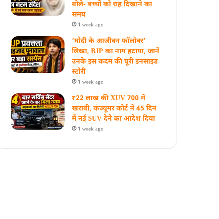
बोले- बच्चों को राह दिखाने का
समय
1 week ago
‘मोदी के आजीवन फॉलोवर’
लिखा, BJP का नाम हटाया, जानें
उनके इस कदम की पूरी इनसाइड
स्‍टोरी
1 week ago
₹22 लाख की XUV 700 में
खराबी, कंज्यूमर कोर्ट ने 45 दिन
में नई SUV देने का आदेश दिया
1 week ago