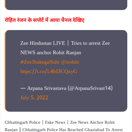
रोहित रंजन के सपोर्ट में आया चैनल देखिए
Zee Hindustan LIVE | Tries to arrest Zee
NEWS anchor Rohit Ranjan
#ZeeJhukegaNahi
@irohitr
https://t.co/L4bI3CQxyG
— Arpana Srivastava (@ArpanaSrivast14)
July 5, 2022
Chhattisgarh Police | Fake News | Zee News Anchor Rohit
Ranjan
|
Chhattisgarh Police Has Reached Ghaziabad To Arrest