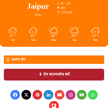
Jaipur
31º - 26º
84%
1.57 km/h
Rain
31
33
34
29
31
℃
℃
℃
℃
℃
Sat
Sun
Mon
Tue
Wed
हमारा ऐप
📱 ऐप डाउनलोड करें