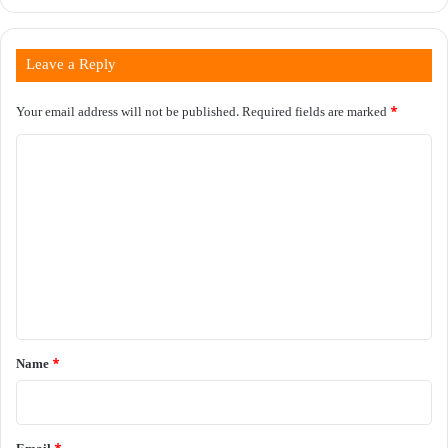
Leave a Reply
Your email address will not be published.
Required fields are marked
*
C
o
m
m
e
n
t
*
Name
*