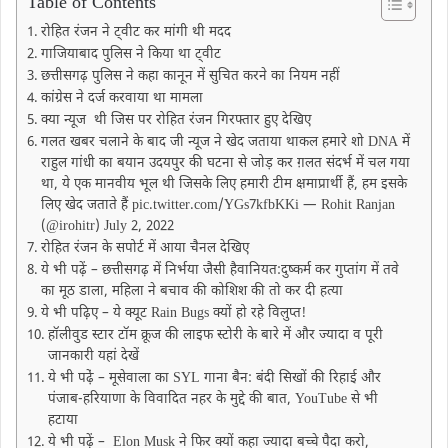
Table of Contents
रोहित रंजन ने ट्वीट कर मांगी थी मदद
गाजियाबाद पुलिस ने किया था ट्वीट
छत्तीसगढ़ पुलिस ने कहा कानून में सुचित करने का नियम नहीं
कांग्रेस ने दर्ज करवाया था मामला
क्या न्यूज थी जिस पर रोहित रंजन गिरफ्तार हुए देखिए
गलत खबर चलाने के बाद जी न्यूज ने खेद जताया थाकल हमारे शो DNA में
राहुल गांधी का बयान उदयपुर की घटना से जोड़ कर ग़लत संदर्भ में चल गया
था, ये एक मानवीय भूल थी जिसके लिए हमारी टीम क्षमाप्रार्थी हैं, हम इसके
लिए खेद जताते हैं pic.twitter.com/YGs7kfbKKi — Rohit Ranjan
(@irohitr) July 2, 2022
रोहित रंजन के सपोर्ट में आया चैनल देखिए
ये भी पढ़ें – छत्तीसगढ़ में निर्भया जैसी हैवानियत:दुष्कर्म कर गुप्तांग में तवे
का मूठ डाला, महिला ने बचाव की कोशिश की तो कर दी हत्या
ये भी पढ़िए – ये क्यूट Rain Bugs क्यों हो रहे विलुप्त!
हॉलीवुड स्टार टॉम क्रूज की लाइफ स्टोरी के बारे में और ज्यादा व पूरी
जानकारी यहां देखें
ये भी पढे़ं – मूसेवाला का SYL गाना बैन: बंदी सिखों की रिहाई और
पंजाब-हरियाणा के विवादित नहर के मुद्दे की बात, YouTube से भी
हटाया
ये भी पढ़ें – Elon Musk ने फिर क्यों कहा ज्यादा बच्चे पैदा करो,