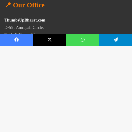
📍 Our Office
ThumbsUpBharat.com
D-55, Amrapali Circle,
Vaishali Nagar, Jaipur
Rajasthan - 302021
📧
contact@thumbsupbharat.com
Monday – Saturday | 10:00 AM – 6:00 PM
© 2026 Thumbsup Bharat News