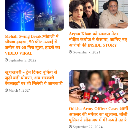
Aryan Khan को भाजपा नेता
Mohali Swing Break:मोहाली में
मोहित कंबोज ने फंसाया, जानिए नए
भीषण हादसा‚ 50 फीट ऊंचाई से
आरोपों की INSIDE STORY
जमीन पर आ गिरा झूला, हादसे का
November 7, 2021
VIDEO VIRAL
September 5, 2022
खुशखबरी – ट्रेन टिकट बुकिंग से
जुड़ी बड़ी घोषणा, अब सरकारी
वेबसाइटों पर भी मिलेगी ये जानकारी
March 1, 2021
Odisha Army Officer Case: आर्मी
अफसर की मंगेतर का खुलासा, बोली
पुल‍िस ने लॉकअप में मेरे कपड़े उतारे
September 22, 2024