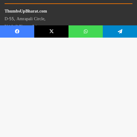
ThumbsUpBharat.com
D-55, Amrapali Circle,
Vaishali Nagar, Jaipur
Rajasthan - 302021
📧
contact@thumbsupbharat.com
Monday – Saturday | 10:00 AM – 6:00 PM
© 2026 Thumbsup Bharat News