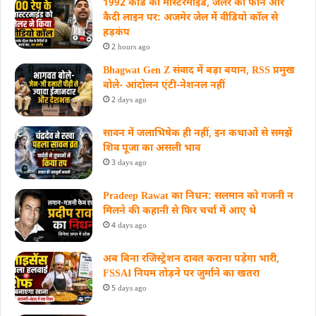
1992 कांड का मास्टरमाइंड, जेलर का फोन और
कैदी लाइन पर: अजमेर जेल में वीडियो कॉल से
हड़कंप
2 hours ago
Bhagwat Gen Z संवाद में बड़ा बयान, RSS प्रमुख
बोले- आंदोलन एंटी-नेशनल नहीं
2 days ago
सावन में जलाभिषेक ही नहीं, इन कथाओं से समझें
शिव पूजा का असली भाव
3 days ago
Pradeep Rawat का निधन: सलमान को गजनी न
मिलने की कहानी से फिर चर्चा में आए थे
4 days ago
अब बिना रजिस्ट्रेशन दावत कराना पड़ेगा भारी,
FSSAI नियम तोड़ने पर जुर्माने का खतरा
5 days ago