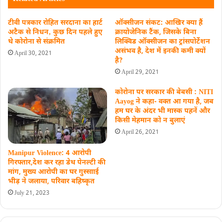
टीवी पत्रकार रोहित सरदाना का हार्ट
ऑक्सीजन संकट: आखिर क्या हैं
अटैक से निधन‚ कुछ दिन पहले हुए
क्रायोजेनिक टैंक, जिसके बिना
थे कोरोना से संक्रमित
लिक्विड ऑक्सीजन का ट्रांसपोर्टेशन
असंभव है, देश में इनकी कमी क्यों
April 30, 2021
है?
April 29, 2021
कोरोना पर सरकार की बेबसी : NITI
Aayog ने कहा- वक्त आ गया है, जब
हम घर के अंदर भी मास्क पहनें और
किसी मेहमान को न बुलाएं
April 26, 2021
Manipur Violence: 4 आरोपी
गिरफ्तार,देश कर रहा डेथ पेनल्टी की
मांग, मुख्‍य आरोपी का घर गुस्‍सााई
भीड़ ने जलाया, परिवार बहिष्‍कृत
July 21, 2023