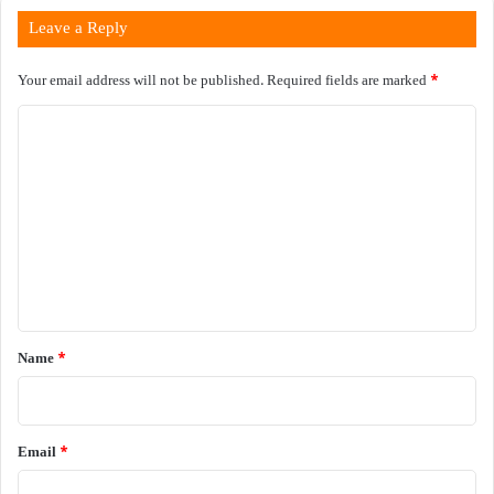
Leave a Reply
Your email address will not be published.
Required fields are marked
*
C
o
m
m
e
n
t
*
Name
*
Email
*