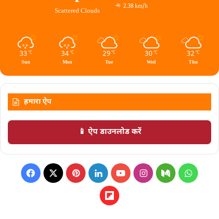
2.38 km/h
Scattered Clouds
33
34
29
30
32
℃
℃
℃
℃
℃
Sun
Mon
Tue
Wed
Thu
हमारा ऐप
📱 ऐप डाउनलोड करें