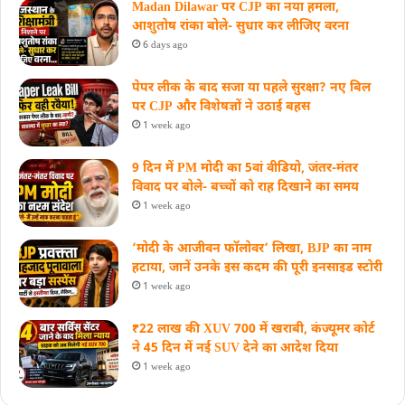
Madan Dilawar पर CJP का नया हमला,
आशुतोष रांका बोले- सुधार कर लीजिए वरना
6 days ago
पेपर लीक के बाद सजा या पहले सुरक्षा? नए बिल
पर CJP और विशेषज्ञों ने उठाई बहस
1 week ago
9 दिन में PM मोदी का 5वां वीडियो, जंतर-मंतर
विवाद पर बोले- बच्चों को राह दिखाने का समय
1 week ago
‘मोदी के आजीवन फॉलोवर’ लिखा, BJP का नाम
हटाया, जानें उनके इस कदम की पूरी इनसाइड स्‍टोरी
1 week ago
₹22 लाख की XUV 700 में खराबी, कंज्यूमर कोर्ट
ने 45 दिन में नई SUV देने का आदेश दिया
1 week ago