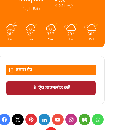
77%
2.31 km/h
Light Rain
28
32
33
29
30
℃
℃
℃
℃
℃
Sat
Sun
Mon
Tue
Wed
हमारा ऐप
📱 ऐप डाउनलोड करें