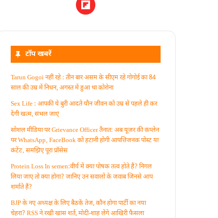
टॉप खबरें
Tarun Gogoi नहीं रहे : तीन बार असम के सीएम रहे गोगोई का 84
साल की उम्र में निधन, अगस्त में हुआ था कोरोना
Sex Life : आपकी ये बुरी आदतें याैन जीवन को उम्र से पहले ही कर
देंगी खत्म, संभल जाएं
सोशल मीडिया पर Grievance Officer तैनात: अब यूजर की कंप्लेन
पर WhatsApp‚ FaceBook को हटानी होगी आपत्तिजनक पोस्ट या
कंटेंट‚ समझिए पूरा प्रॉसेस
Protein Loss In semen:वीर्य में क्या पोषक तत्व होते हैं? निगल
लिया जाए तो क्या होगा? जानिए उन सवालों के जवाब जिनसे आप
शर्माते हैं?
BJP के नए अध्यक्ष के लिए बैठकें तेज, कौन होगा पार्टी का नया
चेहरा? RSS ने रखी खास शर्त, मोदी-शाह लेंगे आखिरी फैसला