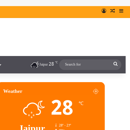
℃
28
Jaipur
Weather
28
℃
Jaipur
28º - 27º