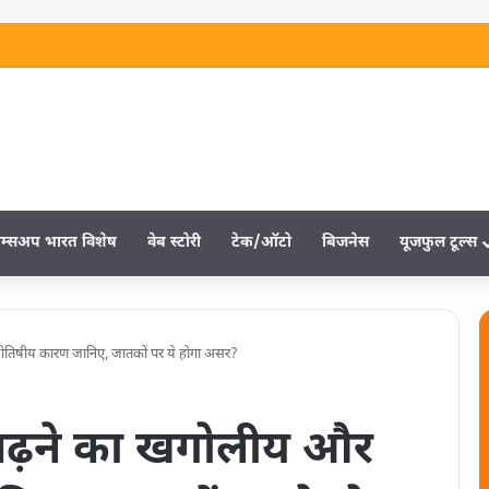
म्‍सअप भारत विशेष
वेब स्‍टोरी
टेक/ऑटो
बिजनेस
यूजफुल टूल्‍स
 ज्योतिषीय कारण जानिए, जातकों पर ये होगा असर?
मी बढ़ने का खगोलीय और