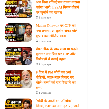
अब बिना रजिस्ट्रेशन दावत कराना
पड़ेगा भारी, FSSAI नियम तोड़ने
पर जुर्माने का खतरा
5 days ago
Madan Dilawar पर CJP का
नया हमला, आशुतोष रांका बोले-
सुधार कर लीजिए वरना
6 days ago
पेपर लीक के बाद सजा या पहले
सुरक्षा? नए बिल पर CJP और
विशेषज्ञों ने उठाई बहस
7 days ago
9 दिन में PM मोदी का 5वां
वीडियो, जंतर-मंतर विवाद पर
बोले- बच्चों को राह दिखाने का
समय
1 week ago
‘मोदी के आजीवन फॉलोवर’
लिखा, BJP का नाम हटाया, जानें