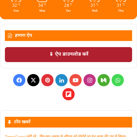
32
34
28
31
31
℃
℃
℃
℃
℃
Sun
Mon
Tue
Wed
Thu
हमारा ऐप
📱 ऐप डाउनलोड करें
टॉप खबरें
Tarun Gogoi नहीं रहे : तीन बार असम के सीएम रहे गोगोई का 84 साल की उम्र में निधन,