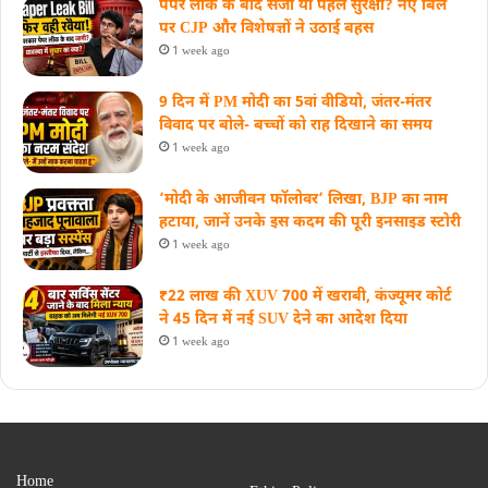
पेपर लीक के बाद सजा या पहले सुरक्षा? नए बिल
पर CJP और विशेषज्ञों ने उठाई बहस
1 week ago
9 दिन में PM मोदी का 5वां वीडियो, जंतर-मंतर
विवाद पर बोले- बच्चों को राह दिखाने का समय
1 week ago
‘मोदी के आजीवन फॉलोवर’ लिखा, BJP का नाम
हटाया, जानें उनके इस कदम की पूरी इनसाइड स्‍टोरी
1 week ago
₹22 लाख की XUV 700 में खराबी, कंज्यूमर कोर्ट
ने 45 दिन में नई SUV देने का आदेश दिया
1 week ago
Home