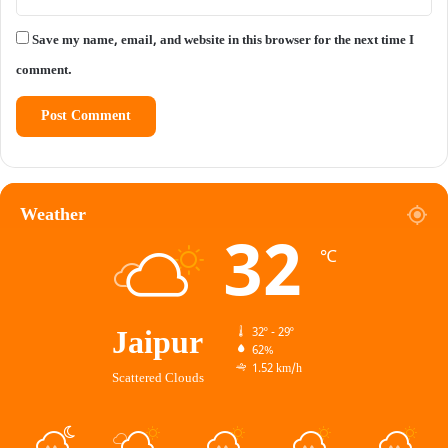
Save my name, email, and website in this browser for the next time I
comment.
Weather
32
℃
Jaipur
32º - 29º
62%
1.52 km/h
Scattered Clouds