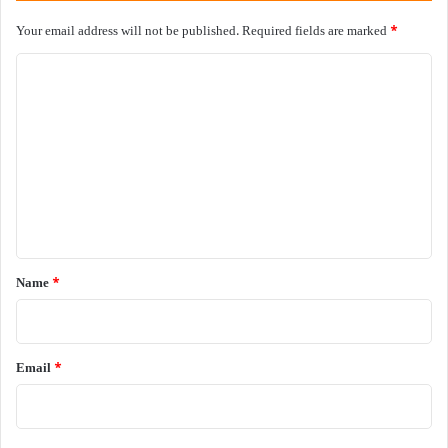
Your email address will not be published.
Required fields are marked
*
C
o
m
m
e
n
t
*
Name
*
Email
*