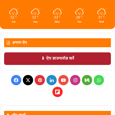
32
32
33
28
31
℃
℃
℃
℃
℃
Sat
Sun
Mon
Tue
Wed
हमारा ऐप
📱 ऐप डाउनलोड करें