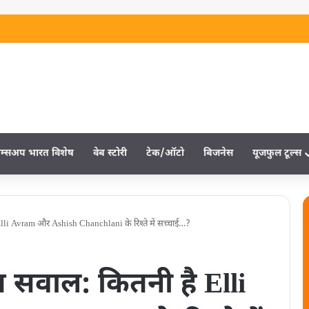
म्‍सअप भारत विशेष
वेब स्‍टोरी
टेक/ऑटो
बिजनेस
यूजफुल टूल्‍स
li Avram और Ashish Chanchlani के रिश्‍ते में सच्‍चाई…?
 सवाल: कितनी है Elli