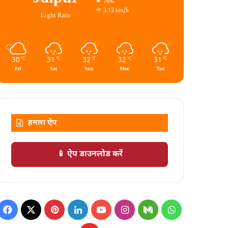
76%
3.13 km/h
Light Rain
30
31
32
32
31
℃
℃
℃
℃
℃
Fri
Sat
Sun
Mon
Tue
हमारा ऐप
📱 ऐप डाउनलोड करें