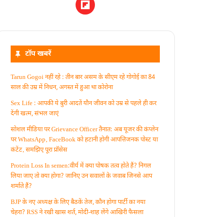
टॉप खबरें
Tarun Gogoi नहीं रहे : तीन बार असम के सीएम रहे गोगोई का 84
साल की उम्र में निधन, अगस्त में हुआ था कोरोना
Sex Life : आपकी ये बुरी आदतें याैन जीवन को उम्र से पहले ही कर
देंगी खत्म, संभल जाएं
सोशल मीडिया पर Grievance Officer तैनात: अब यूजर की कंप्लेन
पर WhatsApp‚ FaceBook को हटानी होगी आपत्तिजनक पोस्ट या
कंटेंट‚ समझिए पूरा प्रॉसेस
Protein Loss In semen:वीर्य में क्या पोषक तत्व होते हैं? निगल
लिया जाए तो क्या होगा? जानिए उन सवालों के जवाब जिनसे आप
शर्माते हैं?
BJP के नए अध्यक्ष के लिए बैठकें तेज, कौन होगा पार्टी का नया
चेहरा? RSS ने रखी खास शर्त, मोदी-शाह लेंगे आखिरी फैसला