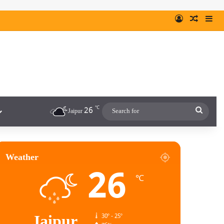
℃
26
Jaipur
Weather
26
℃
Jaipur
30º - 25º