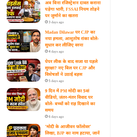
अब बिना रजिस्ट्रेशन दावत कराना
पड़ेगा भारी, FSSAI नियम तोड़ने
पर जुर्माने का खतरा
3 days ago
Madan Dilawar पर CJP का
नया हमला, आशुतोष रांका बोले-
सुधार कर लीजिए वरना
4 days ago
पेपर लीक के बाद सजा या पहले
सुरक्षा? नए बिल पर CJP और
विशेषज्ञों ने उठाई बहस
5 days ago
9 दिन में PM मोदी का 5वां
वीडियो, जंतर-मंतर विवाद पर
बोले- बच्चों को राह दिखाने का
समय
6 days ago
‘मोदी के आजीवन फॉलोवर’
लिखा, BJP का नाम हटाया, जानें