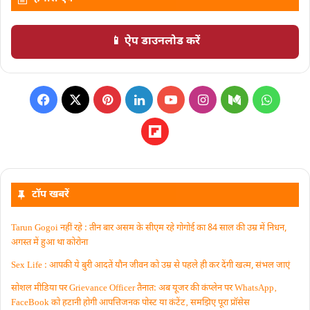
📱 ऐप डाउनलोड करें
टॉप खबरें
Tarun Gogoi नहीं रहे : तीन बार असम के सीएम रहे गोगोई का 84 साल की उम्र में निधन,
अगस्त में हुआ था कोरोना
Sex Life : आपकी ये बुरी आदतें याैन जीवन को उम्र से पहले ही कर देंगी खत्म, संभल जाएं
सोशल मीडिया पर Grievance Officer तैनात: अब यूजर की कंप्लेन पर WhatsApp‚
FaceBook को हटानी होगी आपत्तिजनक पोस्ट या कंटेंट‚ समझिए पूरा प्रॉसेस