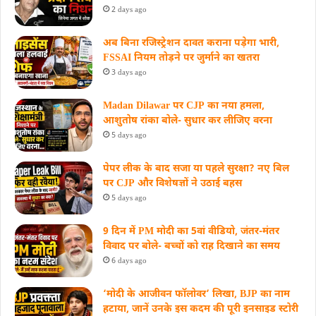
2 days ago
अब बिना रजिस्ट्रेशन दावत कराना पड़ेगा भारी,
FSSAI नियम तोड़ने पर जुर्माने का खतरा
3 days ago
Madan Dilawar पर CJP का नया हमला,
आशुतोष रांका बोले- सुधार कर लीजिए वरना
5 days ago
पेपर लीक के बाद सजा या पहले सुरक्षा? नए बिल
पर CJP और विशेषज्ञों ने उठाई बहस
5 days ago
9 दिन में PM मोदी का 5वां वीडियो, जंतर-मंतर
विवाद पर बोले- बच्चों को राह दिखाने का समय
6 days ago
‘मोदी के आजीवन फॉलोवर’ लिखा, BJP का नाम
हटाया, जानें उनके इस कदम की पूरी इनसाइड स्‍टोरी