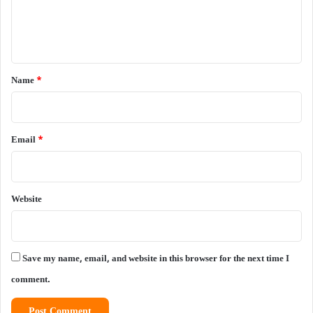
e
n
t
*
Name
*
Email
*
Website
Save my name, email, and website in this browser for the next time I
comment.