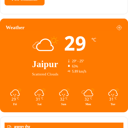
Weather
29
℃
Jaipur
29º - 25º
63%
5.89 km/h
Scattered Clouds
29
31
32
32
31
℃
℃
℃
℃
℃
Fri
Sat
Sun
Mon
Tue
हमारा ऐप