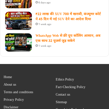
6 days ago
₹22 लाख की XUV 700 में खराबी, कंज्यूमर कोर्ट
ने 45 दिन में नई SUV देने का आदेश दिया
1 week ago
WhatsApp Web से फ्री ग्रुप कॉलिंग आसान, अब
एक साथ 32 यूजर्स जुड़ सकेंगे
1 week ago
Home
Ethics Policy
About us
Fact-Checking Policy
Terms and conditions
Contact us
Privacy Policy
Sitemap
Disclaimer