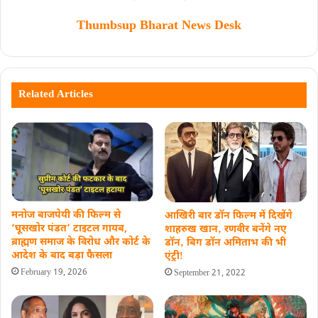
Thumbsup Bharat News Desk
Related Articles
मनोज बाजपेयी की फिल्म से
आखिरी बार डॉन फिल्म में दिखेंगे
‘घूसखोर पंडत’ टाइटल गायब,
शाहरुख खान‚ रणवीर बनेंगे नए
ब्राह्मण समाज के विरोध और कोर्ट के
डाॅन‚ बिग डाॅन अमिताभ की भी
आदेश के बाद बड़ा फैसला
एंट्रीǃ
February 19, 2026
September 21, 2022