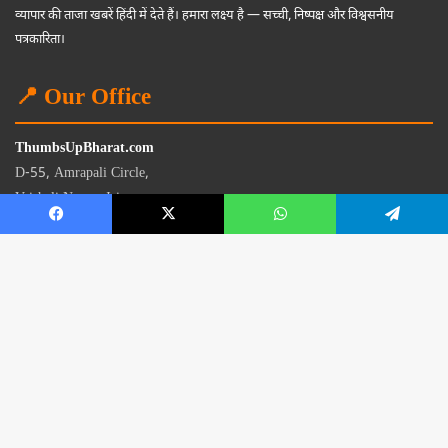
व्यापार की ताजा खबरें हिंदी में देते हैं। हमारा लक्ष्य है — सच्ची, निष्पक्ष और विश्वसनीय
पत्रकारिता।
📍 Our Office
ThumbsUpBharat.com
D-55, Amrapali Circle,
Vaishali Nagar, Jaipur
Rajasthan - 302021
📧
contact@thumbsupbharat.com
Monday – Saturday | 10:00 AM – 6:00 PM
© 2026 Thumbsup Bharat News