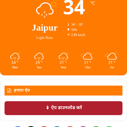
34
℃
Jaipur
34º - 30º
50%
2.85 km/h
Light Rain
34
29
31
31
31
℃
℃
℃
℃
℃
Mon
Tue
Wed
Thu
Fri
हमारा ऐप
📱 ऐप डाउनलोड करें