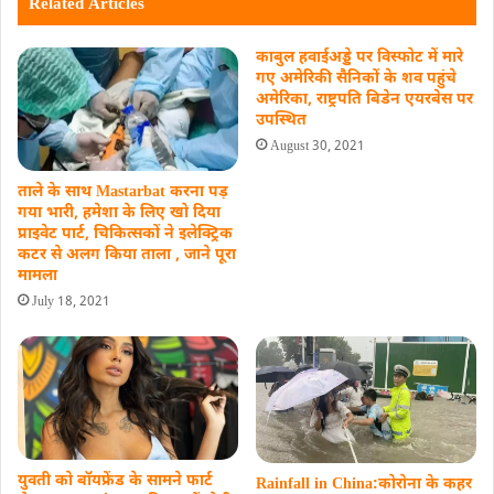
Related Articles
काबुल हवाईअड्डे पर विस्फोट में मारे
गए अमेरिकी सैनिकों के शव पहुंचे
अमेरिका, राष्ट्रपति बिडेन एयरबेस पर
उपस्थित
August 30, 2021
ताले के साथ Mastarbat करना पड़
गया भारी, हमेशा के लिए खो दिया
प्राइवेट पार्ट, चिकित्सकों ने इलेक्ट्रिक
कटर से अलग किया ताला , जाने पूरा
मामला
July 18, 2021
युवती को बॉयफ्रेंड के सामने फार्ट
Rainfall in China:कोरोना के कहर