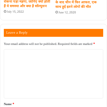
रोकना पड़ा महंगा, जानिए क्यों होती
के बाद चीन में फिर आफत, एक
हैं ये समस्या और क्या है सॉल्यूशन
साथ हुई इतने लोगों की मौत
July 15, 2022
June 12, 2020
Leave a Reply
Your email address will not be published.
Required fields are marked
*
C
o
m
m
e
n
t
*
Name
*