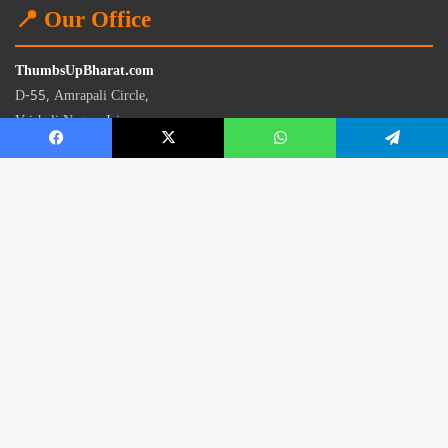
📍 Our Office
ThumbsUpBharat.com
D-55, Amrapali Circle,
Vaishali Nagar, Jaipur
Rajasthan - 302021
📧
contact@thumbsupbharat.com
Monday – Saturday | 10:00 AM – 6:00 PM
© 2026 Thumbsup Bharat News