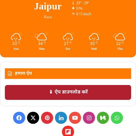
Jaipur
33º - 29º
57%
0.15 km/h
Rain
33
34
27
30
32
℃
℃
℃
℃
℃
Sun
Mon
Tue
Wed
Thu
हमारा ऐप
📱 ऐप डाउनलोड करें