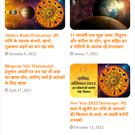
11 जनवरी तक शुक्र अस्त: ठिठुरन
Shukra Rashi Parivartan: इन
और बारिश के योग; कुंभ सहित इन
राशि के जातक संभलें‚ खर्चा‚
4 राशियों के जातक रहें संभलकर
नुकसान बढ़ने का बन रहा योग
January 7, 2022
December 6, 2022
Bhagwan Shri Hanumanji:
हनुमान जयंती पर बन रहा नौ अंक
का खास योग, जानिए क्यों है जातकों
के लिए खास
April 27, 2021
New Year 2023 Horoscope: नए
साल में खुलेंगे इन राशि के जातकों
की किस्मत के ताले‚ मां लक्ष्मी करेंगी
धनवर्षा
December 13, 2022