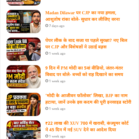
Madan Dilawar पर CJP का नया हमला,
आशुतोष रांका बोले- सुधार कर लीजिए वरना
7 days ago
पेपर लीक के बाद सजा या पहले सुरक्षा? नए बिल
पर CJP और विशेषज्ञों ने उठाई बहस
1 week ago
9 दिन में PM मोदी का 5वां वीडियो, जंतर-मंतर
विवाद पर बोले- बच्चों को राह दिखाने का समय
1 week ago
‘मोदी के आजीवन फॉलोवर’ लिखा, BJP का नाम
हटाया, जानें उनके इस कदम की पूरी इनसाइड स्‍टोरी
1 week ago
₹22 लाख की XUV 700 में खराबी, कंज्यूमर कोर्ट
ने 45 दिन में नई SUV देने का आदेश दिया
1 week ago