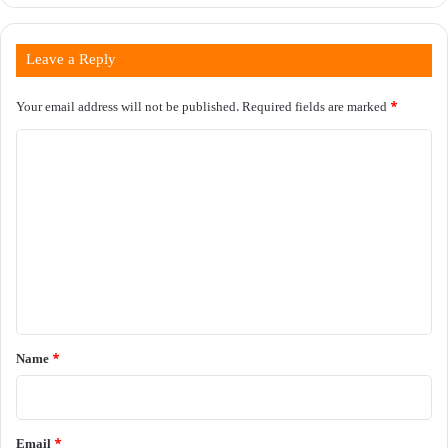
Leave a Reply
Your email address will not be published.
Required fields are marked
*
C
o
m
m
e
n
t
*
Name
*
Email
*