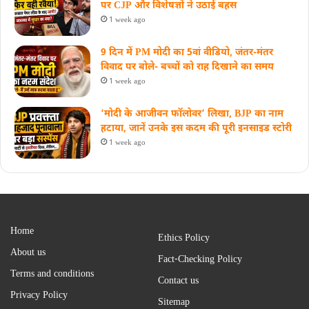
पर CJP और विशेषज्ञों ने उठाई बहस
1 week ago
9 दिन में PM मोदी का 5वां वीडियो, जंतर-मंतर
विवाद पर बोले- बच्चों को राह दिखाने का समय
1 week ago
‘मोदी के आजीवन फॉलोवर’ लिखा, BJP का नाम
हटाया, जानें उनके इस कदम की पूरी इनसाइड स्‍टोरी
1 week ago
Home
Ethics Policy
About us
Fact-Checking Policy
Terms and conditions
Contact us
Privacy Policy
Sitemap