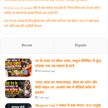
FaceBook को हटानी होगी आपत्तिजनक पोस्ट या कंटेंट‚ समझिए पूरा प्रॉसेस
Protein Loss In semen:वीर्य में क्या पोषक तत्व होते हैं? निगल लिया जाए तो क्या होगा?
जानिए उन सवालों के जवाब जिनसे आप शर्माते हैं?
BJP के नए अध्यक्ष के लिए बैठकें तेज, कौन होगा पार्टी का नया चेहरा? RSS ने रखी खास
शर्त, मोदी-शाह लेंगे आखिरी फैसला
Recent
Popular
घर के बजट पर सीधा असर, साबुन-बिस्किट से फूड
प्रोडक्ट तक बढ़ सकता है खर्च
50 minutes ago
1992 कांड का मास्टरमाइंड, जेलर का फोन और
कैदी लाइन पर: अजमेर जेल में वीडियो कॉल से
हड़कंप
1 day ago
Bhagwat Gen Z संवाद में बड़ा बयान, RSS प्रमुख