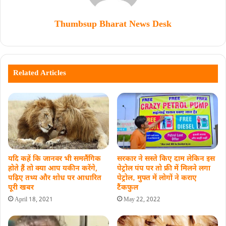
Thumbsup Bharat News Desk
Related Articles
सरकार ने सस्ते किए दाम लेकिन इस
यदि कहें कि जानवर भी समलैंगिक
पेट्रोल पंप पर तो फ्री में मिलने लगा
होते हैं तो क्या आप यकीन करेंगे,
पेट्रोल‚ मुफ्त में लोगों ने कराए
पढ़िए तथ्य और शोध पर आधारित
टैंकफुल
पूरी खबर
May 22, 2022
April 18, 2021