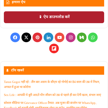
हमारा ऐप
📱 ऐप डाउनलोड करें
टॉप खबरें
Tarun Gogoi नहीं रहे : तीन बार असम के सीएम रहे गोगोई का 84 साल की उम्र में निधन,
अगस्त में हुआ था कोरोना
Sex Life : आपकी ये बुरी आदतें याैन जीवन को उम्र से पहले ही कर देंगी खत्म, संभल जाएं
सोशल मीडिया पर Grievance Officer तैनात: अब यूजर की कंप्लेन पर WhatsApp‚