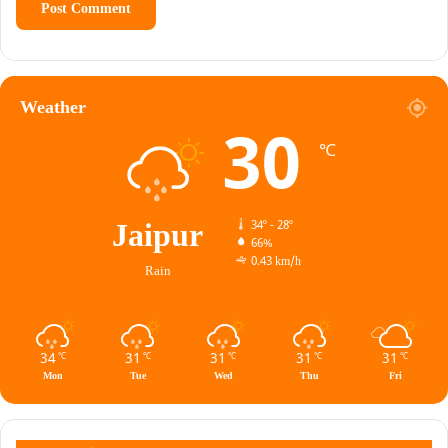
Weather
30
℃
Jaipur
34º - 28º
66%
0.43 km/h
Rain
34
31
31
31
31
℃
℃
℃
℃
℃
Mon
Tue
Wed
Thu
Fri